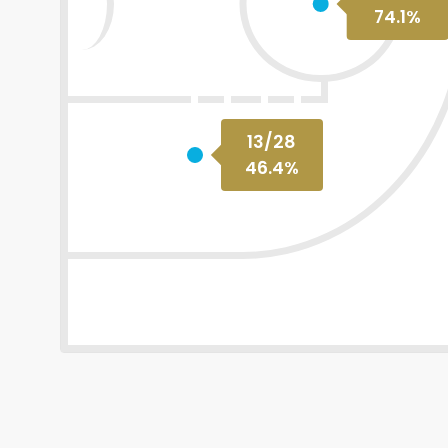
74.1
%
13
/
28
46.4
%