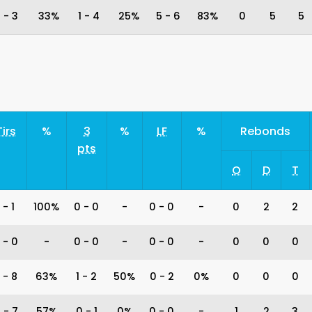
1
-
3
33%
1
-
4
25%
5
-
6
83%
0
5
5
Tirs
%
3
%
LF
%
Rebonds
pts
O
D
T
-
1
100%
0
-
0
-
0
-
0
-
0
2
2
-
0
-
0
-
0
-
0
-
0
-
0
0
0
-
8
63%
1
-
2
50%
0
-
2
0%
0
0
0
4
-
7
57%
0
-
1
0%
0
-
0
-
1
2
3