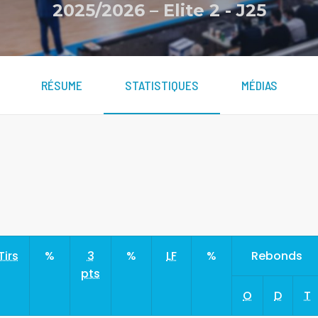
2025/2026 – Elite 2
-
J25
RÉSUME
STATISTIQUES
MÉDIAS
Tirs
%
3
%
LF
%
Rebonds
pts
O
D
T