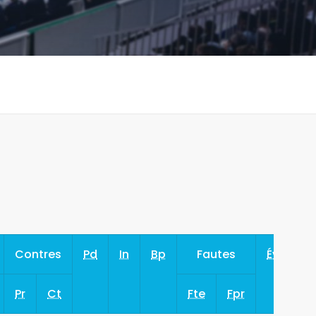
Contres
Pd
In
Bp
Fautes
Év
Pr
Ct
Fte
Fpr