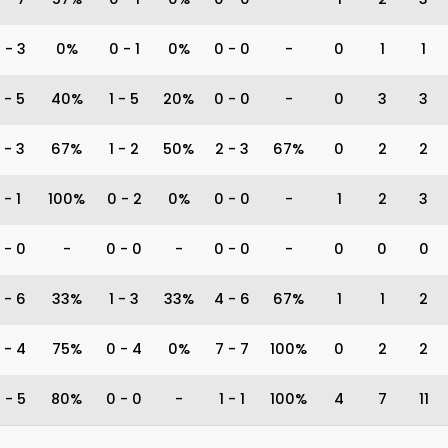
0
-
3
0%
0
-
1
0%
0
-
0
-
0
1
1
-
5
40%
1
-
5
20%
0
-
0
-
0
3
3
-
3
67%
1
-
2
50%
2
-
3
67%
0
2
2
-
1
100%
0
-
2
0%
0
-
0
-
1
2
3
-
0
-
0
-
0
-
0
-
0
-
0
0
0
-
6
33%
1
-
3
33%
4
-
6
67%
1
1
2
-
4
75%
0
-
4
0%
7
-
7
100%
0
2
2
4
-
5
80%
0
-
0
-
1
-
1
100%
4
7
11