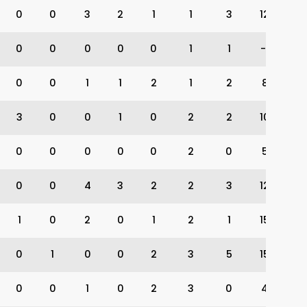
0
0
3
2
1
1
3
12
0
0
0
0
0
1
1
-1
0
0
1
1
2
1
2
8
3
0
0
1
0
2
2
10
0
0
0
0
0
2
0
5
0
0
4
3
2
2
3
12
1
0
2
0
1
2
1
15
0
1
0
0
2
3
5
15
0
0
1
0
2
3
0
4