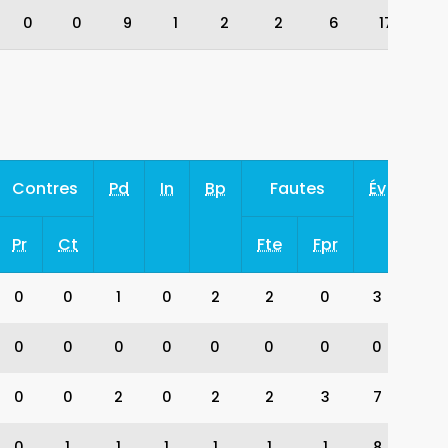
0
0
9
1
2
2
6
17
Contres
Pd
In
Bp
Fautes
Év
Pr
Ct
Fte
Fpr
0
0
1
0
2
2
0
3
0
0
0
0
0
0
0
0
0
0
2
0
2
2
3
7
0
1
1
1
1
1
1
8