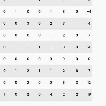
0
1
0
0
1
3
0
-4
0
0
3
0
2
3
1
4
0
0
0
0
1
2
3
7
0
1
1
1
1
3
0
4
0
0
0
0
0
0
0
0
0
1
2
1
1
2
6
7
0
0
2
0
0
3
3
12
1
0
2
0
4
2
2
18