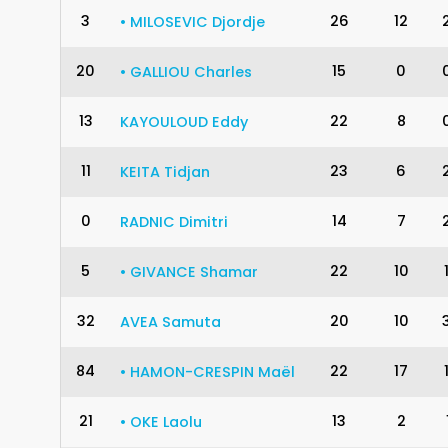
3
26
12
•
MILOSEVIC
Djordje
20
15
0
•
GALLIOU
Charles
13
22
8
KAYOULOUD
Eddy
11
23
6
KEITA
Tidjan
0
14
7
RADNIC
Dimitri
5
22
10
•
GIVANCE
Shamar
32
20
10
AVEA
Samuta
84
22
17
•
HAMON-CRESPIN
Maël
21
13
2
•
OKE
Laolu