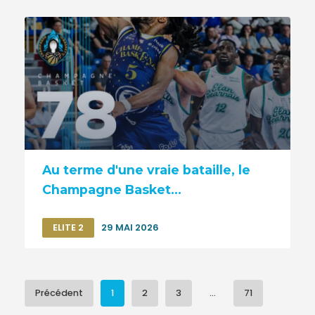
Au terme d'une vraie bataille, le
Champagne Basket...
ELITE 2
29 MAI 2026
Précédent
1
2
3
...
71