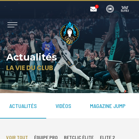
Actualités
LA VIE DU CLUB
ACTUALITÉS
VIDÉOS
MAGAZINE JUMP
VOIR TOUT
ÉQUIPE PRO
BETCLIC ÉLITE
ELITE 2