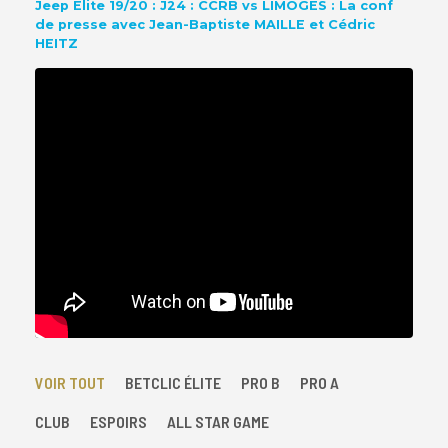
Jeep Elite 19/20 : J24 : CCRB vs LIMOGES : La conf
de presse avec Jean-Baptiste MAILLE et Cédric
HEITZ
VOIR TOUT
BETCLIC ÉLITE
PRO B
PRO A
CLUB
ESPOIRS
ALL STAR GAME