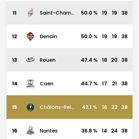
11
Saint-Chamond-Andrezieux
50.0
%
19
19
38
12
Denain
50.0
%
19
19
38
13
Rouen
47.4
%
18
20
38
14
Caen
44.7
%
17
21
38
15
Châlons-Reims
42.1
%
16
22
38
16
Nantes
36.8
%
14
24
38