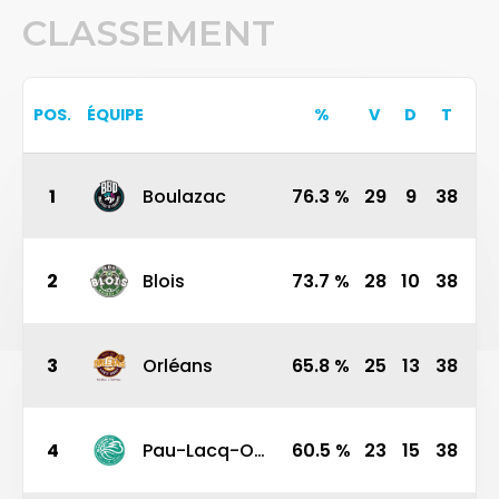
CLASSEMENT
POS.
ÉQUIPE
%
V
D
T
1
Boulazac
76.3
%
29
9
38
2
Blois
73.7
%
28
10
38
3
Orléans
65.8
%
25
13
38
4
Pau-Lacq-Orthez
60.5
%
23
15
38