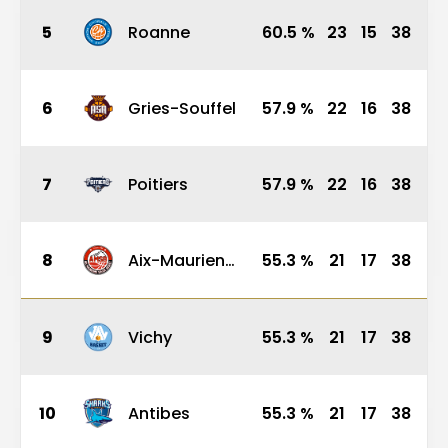
5
Roanne
60.5
%
23
15
38
6
Gries-Souffel
57.9
%
22
16
38
7
Poitiers
57.9
%
22
16
38
8
Aix-Maurienne
55.3
%
21
17
38
9
Vichy
55.3
%
21
17
38
10
Antibes
55.3
%
21
17
38