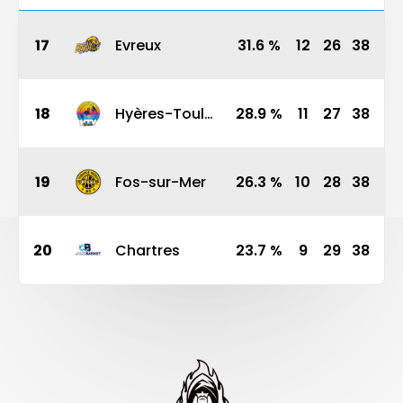
17
Evreux
31.6
%
12
26
38
18
Hyères-Toulon
28.9
%
11
27
38
19
Fos-sur-Mer
26.3
%
10
28
38
20
Chartres
23.7
%
9
29
38