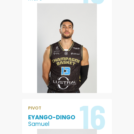
4.5
2.5
POINTS
REBONDS
0.6
5.3
PASSES
EVALUATION
16
PIVOT
EYANGO-DINGO
Samuel