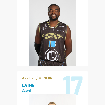
3
1.6
POINTS
REBONDS
0.2
2.5
PASSES
EVALUATION
17
ARRIERE / MENEUR
LAINE
Axel