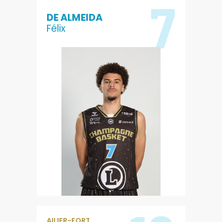
7
DE ALMEIDA
Félix
0.4
0.2
POINTS
REBONDS
0
0.6
PASSES
EVALUATION
AILIER-FORT