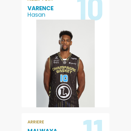
10
VARENCE
Hasan
11.6
6.2
POINTS
REBONDS
1.2
12.8
PASSES
EVALUATION
11
ARRIERE