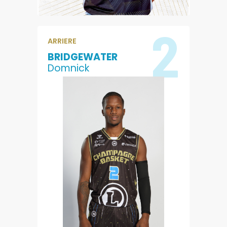
2
ARRIERE
BRIDGEWATER
Domnick
10.6
1
POINTS
REBONDS
2.7
7.4
PASSES
EVALUATION