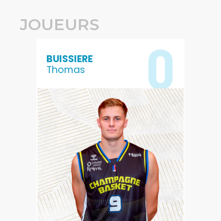
JOUEURS
0
BUISSIERE
Thomas
0
0
POINTS
REBONDS
0
0
PASSES
EVALUATION