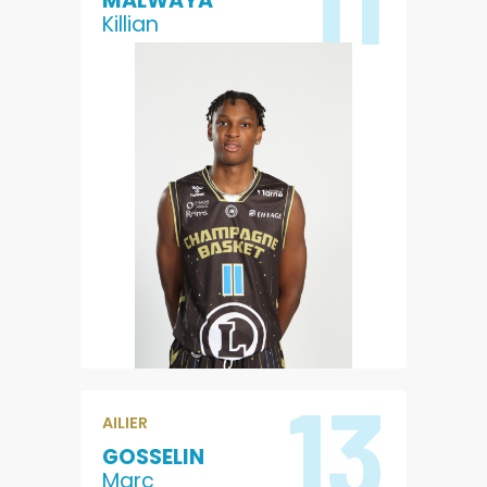
MALWAYA
Killian
5.8
2
POINTS
REBONDS
0.5
5.4
PASSES
EVALUATION
13
AILIER
GOSSELIN
Marc