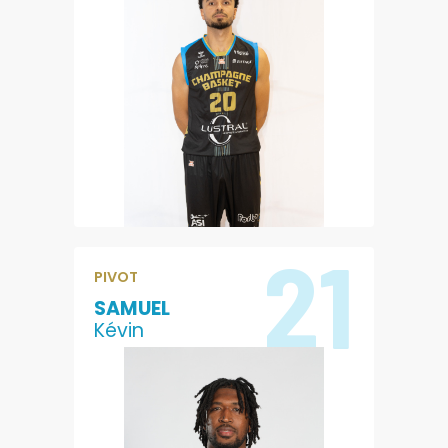
4
3.1
POINTS
REBONDS
1.2
6
PASSES
EVALUATION
21
PIVOT
SAMUEL
Kévin