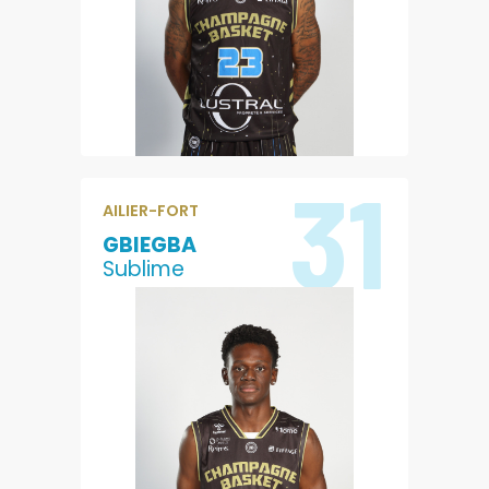
4
11.7
PASSES
EVALUATION
31
AILIER-FORT
GBIEGBA
Sublime
0.4
0.8
POINTS
REBONDS
0
0.4