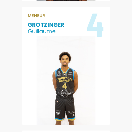
4
MENEUR
GROTZINGER
Guillaume
8.3
2.2
POINTS
REBONDS
3.3
7.8
PASSES
EVALUATION