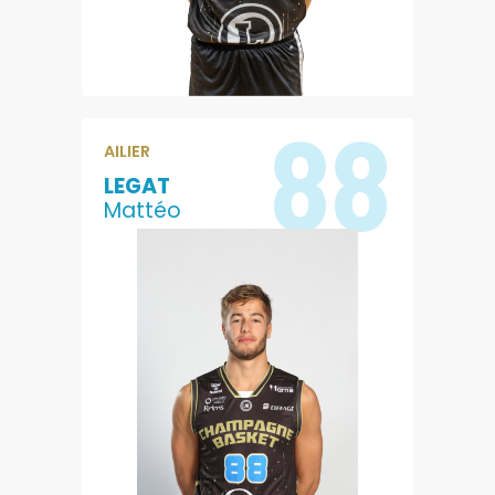
88
AILIER
LEGAT
Mattéo
10.5
2.5
POINTS
REBONDS
1.5
8.4
PASSES
EVALUATION