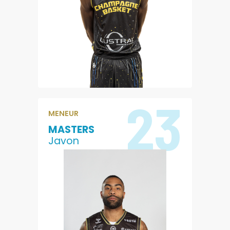
0.5
10.3
PASSES
EVALUATION
23
MENEUR
MASTERS
Javon
12.4
2.9
POINTS
REBONDS