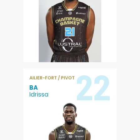
7.5
6.7
POINTS
REBONDS
0.7
13.9
PASSES
EVALUATION
22
AILIER-FORT / PIVOT
BA
Idrissa
5.1
5.4
POINTS
REBONDS