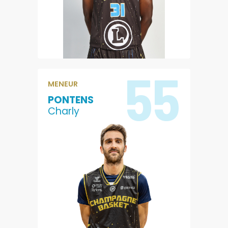
PASSES
EVALUATION
55
MENEUR
PONTENS
Charly
5.3
1.7
POINTS
REBONDS
3.7
6.9
PASSES
EVALUATION