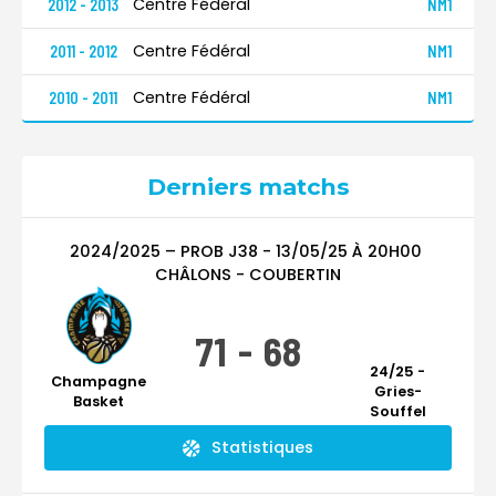
Centre Fédéral
2012 - 2013
NM1
Centre Fédéral
2011 - 2012
NM1
Centre Fédéral
2010 - 2011
NM1
Derniers matchs
2024/2025 – PROB
J38
-
13/05/25
À
20H00
CHÂLONS - COUBERTIN
71
-
68
24/25 -
Champagne
Gries-
Basket
Souffel
Statistiques