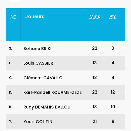
N°
Joueurs
Mins
Pts
Ti
22
0
0
-
Sofiane BRIKI
S
.
13
4
1
-
Louis CASSIER
L
.
18
4
2
-
Clément CAVALLO
C
.
22
12
0
-
Karl-Randell KOUAME-ZEZE
K
.
18
10
2
-
Rudy DEMAHIS BALLOU
R
.
21
9
3
-
Youri GOLITIN
Y
.