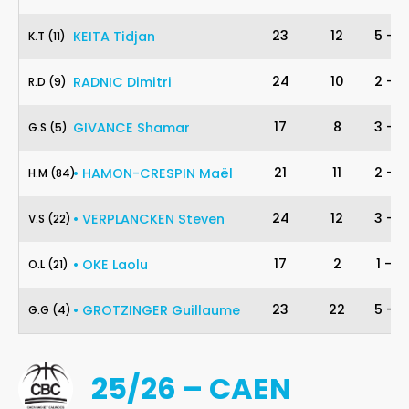
11
23
12
5
-
5
KEITA
Tidjan
K
.
T
(11)
9
24
10
2
-
5
RADNIC
Dimitri
R
.
D
(9)
5
17
8
3
-
4
GIVANCE
Shamar
G
.
S
(5)
84
21
11
2
-
2
•
HAMON-CRESPIN
Maël
H
.
M
(84)
22
24
12
3
-
4
•
VERPLANCKEN
Steven
V
.
S
(22)
21
17
2
1
-
2
•
OKE
Laolu
O
.
L
(21)
4
23
22
5
-
6
•
GROTZINGER
Guillaume
G
.
G
(4)
25/26 – CAEN