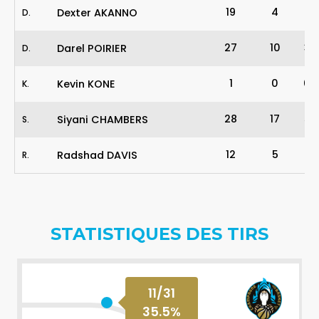
19
4
2
-
Dexter AKANNO
D
.
27
10
3
-
Darel POIRIER
D
.
1
0
0
-
Kevin KONE
K
.
28
17
5
-
Siyani CHAMBERS
S
.
12
5
1
-
Radshad DAVIS
R
.
STATISTIQUES DES TIRS
11
/
31
35.5
%