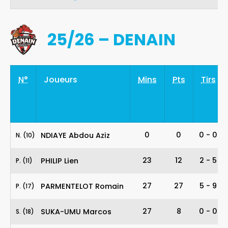
25/26 – DENAIN
N°
Joueurs
Mins
Pts
Tirs
10
0
0
0
-
0
NDIAYE Abdou Aziz
N
.
(10)
11
23
12
2
-
5
PHILIP Lien
P
.
(11)
17
27
27
5
-
9
PARMENTELOT Romain
P
.
(17)
18
27
8
0
-
0
SUKA-UMU Marcos
S
.
(18)