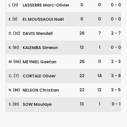
21
0
0
0
-
0
LASSERRE Marc-Olivier
L
.
(21)
3
0
0
0
-
0
EL MOUSSAOUI Naël
E
.
(3)
32
28
7
2
-
7
DAVIS Wendell
D
.
(32)
61
12
1
0
-
0
KALEMBA Simeon
K
.
(61)
66
26
11
2
-
3
MEYNIEL Gaetan
M
.
(66)
7
22
14
3
-
8
CORTALE Olivier
C
.
(7)
88
22
12
3
-
5
NELSON Christian
N
.
(88)
91
13
1
0
-
1
SOW Moulaye
S
.
(91)