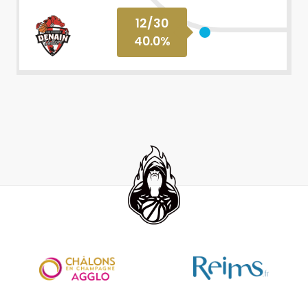
12
/
30
40.0
%