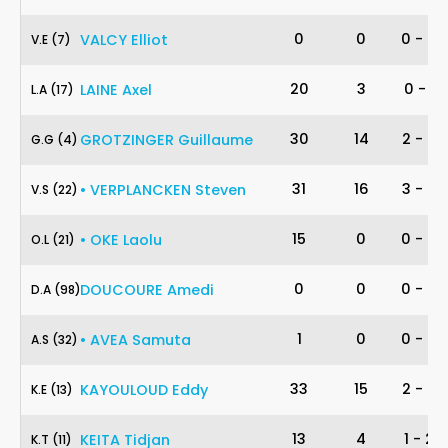
7
0
0
0
-
0
VALCY
Elliot
V
.
E
(7)
17
20
3
0
-
1
LAINE
Axel
L
.
A
(17)
4
30
14
2
-
6
GROTZINGER
Guillaume
G
.
G
(4)
22
31
16
3
-
4
•
VERPLANCKEN
Steven
V
.
S
(22)
21
15
0
0
-
0
•
OKE
Laolu
O
.
L
(21)
98
0
0
0
-
0
DOUCOURE
Amedi
D
.
A
(98)
32
1
0
0
-
0
•
AVEA
Samuta
A
.
S
(32)
13
33
15
2
-
4
KAYOULOUD
Eddy
K
.
E
(13)
11
13
4
1
-
2
KEITA
Tidjan
K
.
T
(11)