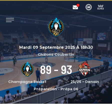
Mardi 09 Septembre 2025
À
18h30
Châlons Coubertin
89
-
93
Champagne Basket
25/26 – Denain
Préparation
-
Prépa 06