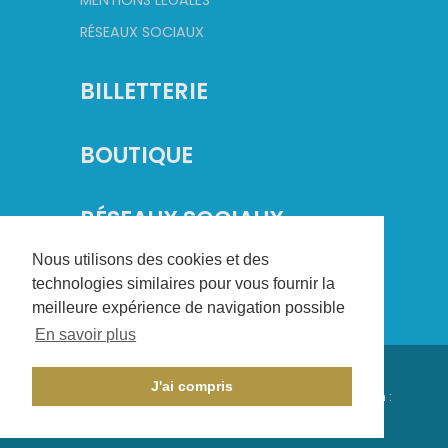
MENTIONS LÉGALES
RÉSEAUX SOCIAUX
BILLETTERIE
BOUTIQUE
RÉSEAUX SOCIAUX
Nous utilisons des cookies et des
technologies similaires pour vous fournir la
meilleure expérience de navigation possible
En savoir plus
©
2026
Champagne Basket. Tous droits réservés.
J'ai compris
Conception :
CHAMPAGNE CRÉATION
- Réalisation :
AXESYS