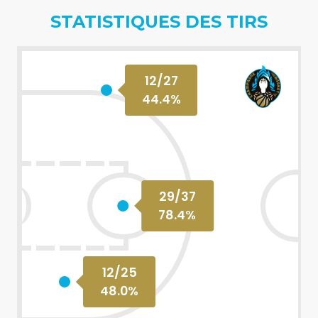
STATISTIQUES DES TIRS
12
/
27
44.4
%
29
/
37
78.4
%
12
/
25
48.0
%