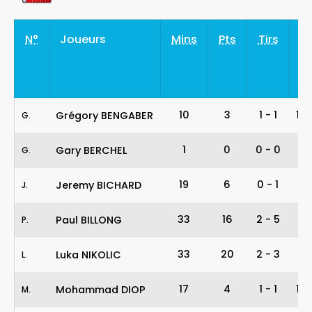
N°
Joueurs
Mins
Pts
Tirs
10
3
1
-
1
10
Grégory BENGABER
G
.
1
0
0
-
0
-
Gary BERCHEL
G
.
19
6
0
-
1
0
Jeremy BICHARD
J
.
33
16
2
-
5
4
Paul BILLONG
P
.
33
20
2
-
3
6
Luka NIKOLIC
L
.
17
4
1
-
1
10
Mohammad DIOP
M
.