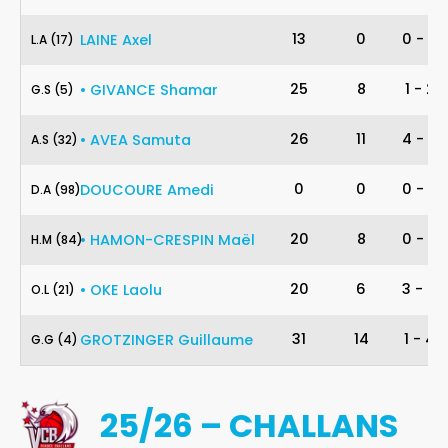
17
13
0
0
-
2
LAINE
Axel
L
.
A
(17)
5
25
8
1
-
2
•
GIVANCE
Shamar
G
.
S
(5)
32
26
11
4
-
7
•
AVEA
Samuta
A
.
S
(32)
98
0
0
0
-
0
DOUCOURE
Amedi
D
.
A
(98)
84
20
8
0
-
2
•
HAMON-CRESPIN
Maël
H
.
M
(84)
21
20
6
3
-
4
•
OKE
Laolu
O
.
L
(21)
4
31
14
1
-
4
GROTZINGER
Guillaume
G
.
G
(4)
25/26 – CHALLANS