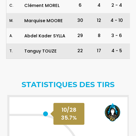
6
4
2
-
4
5
Clément MOREL
C
.
30
12
4
-
10
4
Marquise MOORE
M
.
29
8
3
-
6
5
Abdel Kader SYLLA
A
.
22
17
4
-
5
8
Tanguy TOUZE
T
.
STATISTIQUES DES TIRS
10
/
28
35.7
%