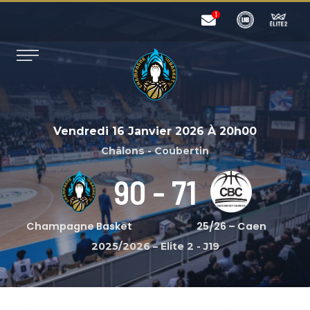
Vendredi 16 Janvier 2026
À
20h00
Châlons - Coubertin
90
-
71
Champagne Basket
25/26 – Caen
2025/2026 – Elite 2
-
J19