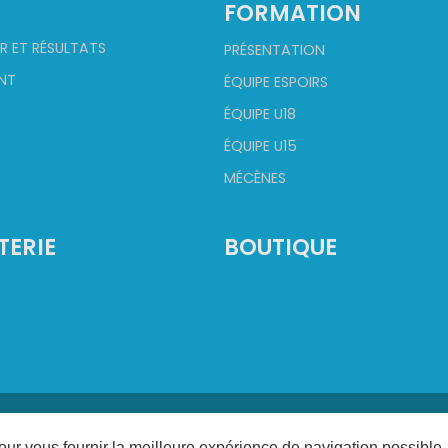
FORMATION
R ET RÉSULTATS
PRÉSENTATION
NT
ÉQUIPE ESPOIRS
ÉQUIPE U18
ÉQUIPE U15
MÉCÈNES
TERIE
BOUTIQUE
©
2026
Champagne Basket. Tous droits réservés.
Conception :
CHAMPAGNE CRÉATION
- Réalisation :
AXESYS
our vous fournir la meilleure expérience de navigation possible