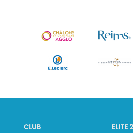
CLUB
ELITE 