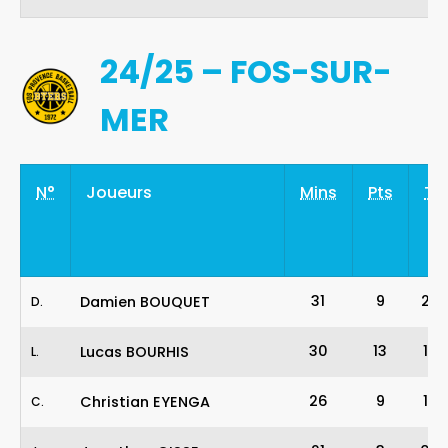
24/25 – FOS-SUR-
MER
N°
Joueurs
Mins
Pts
Tir
31
9
2
-
Damien BOUQUET
D
.
30
13
1
-
Lucas BOURHIS
L
.
26
9
1
-
Christian EYENGA
C
.