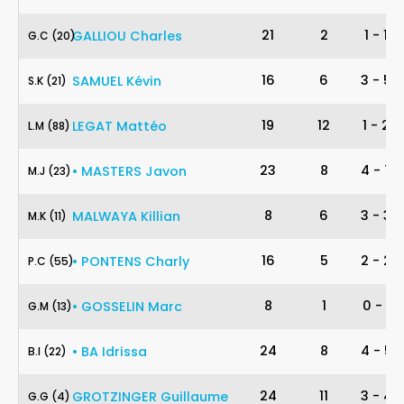
20
21
2
1
-
1
GALLIOU
Charles
G
.
C
(20)
21
16
6
3
-
5
SAMUEL
Kévin
S
.
K
(21)
88
19
12
1
-
2
LEGAT
Mattéo
L
.
M
(88)
23
23
8
4
-
7
•
MASTERS
Javon
M
.
J
(23)
11
8
6
3
-
3
MALWAYA
Killian
M
.
K
(11)
55
16
5
2
-
2
•
PONTENS
Charly
P
.
C
(55)
13
8
1
0
-
1
•
GOSSELIN
Marc
G
.
M
(13)
22
24
8
4
-
5
•
BA
Idrissa
B
.
I
(22)
4
24
11
3
-
4
GROTZINGER
Guillaume
G
.
G
(4)