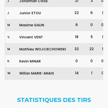
21
3
0
-
Jonathan CISSE
J
.
22
6
0
-
Junior ETOU
J
.
6
0
0
-
Maxime GALIN
M
.
18
5
1
-
Vincent VENT
V
.
32
22
1
-
Mathieu WOJCIECHOWSKI
M
.
0
0
0
-
Kevin MINAR
K
.
14
1
0
-
Willan MARIE-ANAIS
W
.
STATISTIQUES DES TIRS