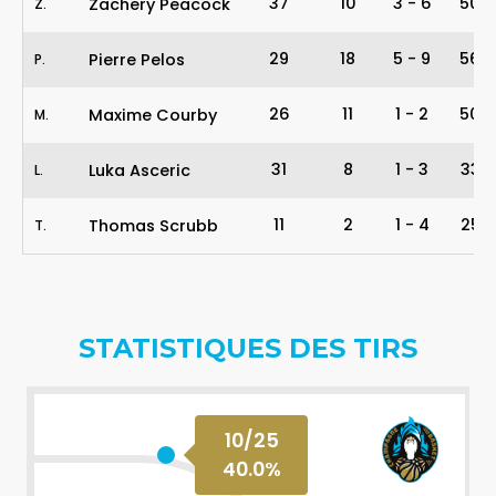
37
10
3
-
6
50%
Zachery Peacock
Z
.
29
18
5
-
9
56%
Pierre Pelos
P
.
26
11
1
-
2
50%
Maxime Courby
M
.
31
8
1
-
3
33%
Luka Asceric
L
.
11
2
1
-
4
25%
Thomas Scrubb
T
.
STATISTIQUES DES TIRS
10
/
25
40.0
%