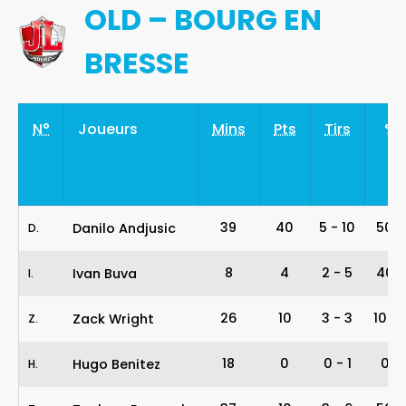
OLD – BOURG EN
BRESSE
N°
Joueurs
Mins
Pts
Tirs
%
39
40
5
-
10
50%
Danilo Andjusic
D
.
8
4
2
-
5
40%
Ivan Buva
I
.
26
10
3
-
3
100
Zack Wright
Z
.
18
0
0
-
1
0%
Hugo Benitez
H
.