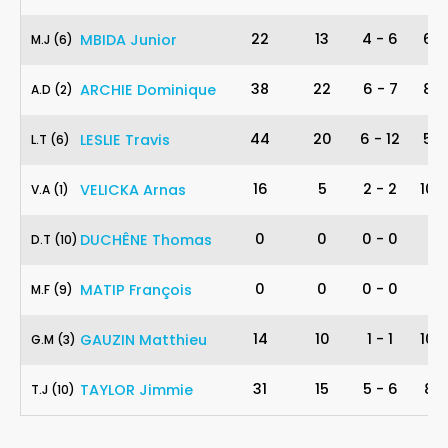
6
22
13
4
-
6
67
MBIDA
Junior
M
.
J
(6)
2
38
22
6
-
7
86
ARCHIE
Dominique
A
.
D
(2)
6
44
20
6
-
12
50
LESLIE
Travis
L
.
T
(6)
1
16
5
2
-
2
100
VELICKA
Arnas
V
.
A
(1)
10
0
0
0
-
0
-
DUCHÊNE
Thomas
D
.
T
(10)
9
0
0
0
-
0
-
MATIP
François
M
.
F
(9)
3
14
10
1
-
1
100
GAUZIN
Matthieu
G
.
M
(3)
10
31
15
5
-
6
83
TAYLOR
Jimmie
T
.
J
(10)