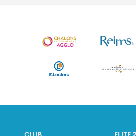
CLUB
ELITE 