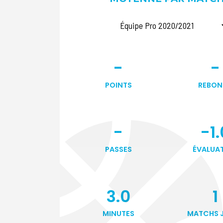
-
-
POINTS
REBON
-
-1.
PASSES
ÉVALUA
3.0
1
MINUTES
MATCHS 