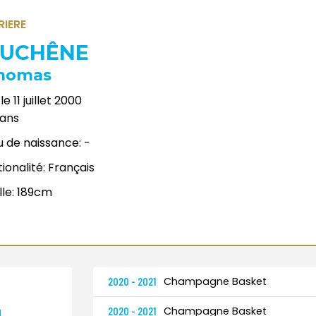
RIERE
UCHÊNE
homas
le
11 juillet 2000
ans
u de naissance:
-
ionalité:
Français
lle:
189cm
Champagne Basket
2020 - 2021
Champagne Basket
2020 - 2021
H