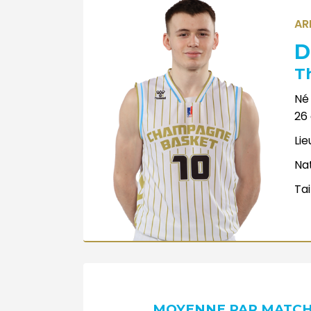
AR
D
T
Né 
26
Lie
Nat
Tai
MOYENNE PAR MATC