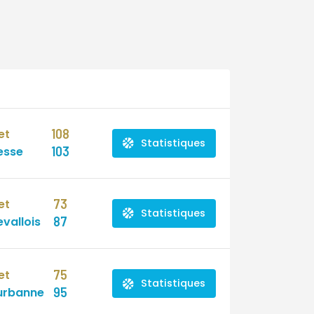
108
et
Statistiques
103
esse
73
et
Statistiques
87
vallois
75
et
Statistiques
95
eurbanne