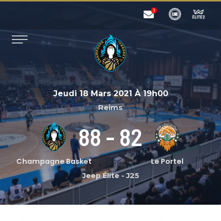
Jeudi 18 Mars 2021
À
19h00
Reims
88
-
82
Champagne Basket
Le Portel
Jeep Élite
-
J25