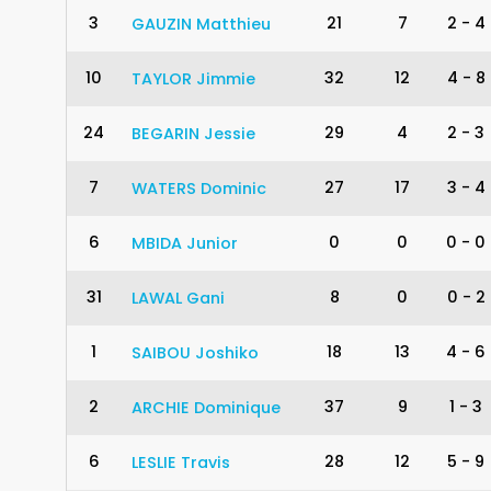
3
21
7
2
-
4
GAUZIN
Matthieu
10
32
12
4
-
8
TAYLOR
Jimmie
24
29
4
2
-
3
BEGARIN
Jessie
7
27
17
3
-
4
WATERS
Dominic
6
0
0
0
-
0
MBIDA
Junior
31
8
0
0
-
2
LAWAL
Gani
1
18
13
4
-
6
SAIBOU
Joshiko
2
37
9
1
-
3
ARCHIE
Dominique
6
28
12
5
-
9
LESLIE
Travis