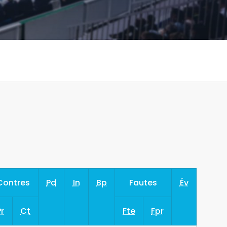
Contres
Pd
In
Bp
Fautes
Év
Pr
Ct
Fte
Fpr