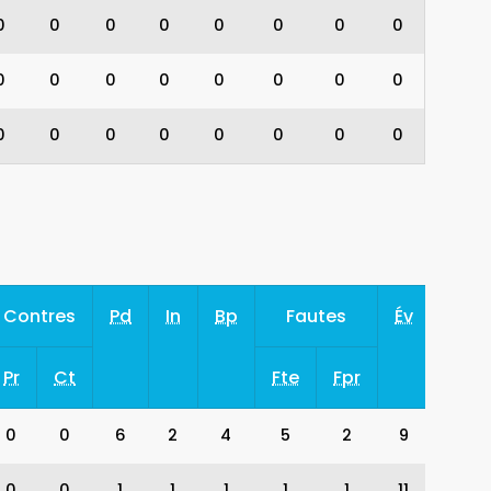
0
0
0
0
0
0
0
0
0
0
0
0
0
0
0
0
0
0
0
0
0
0
0
0
Contres
Pd
In
Bp
Fautes
Év
Pr
Ct
Fte
Fpr
0
0
6
2
4
5
2
9
0
0
1
1
1
1
1
11