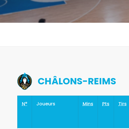
CHÂLONS-REIMS
N°
Joueurs
Mins
Pts
Tirs