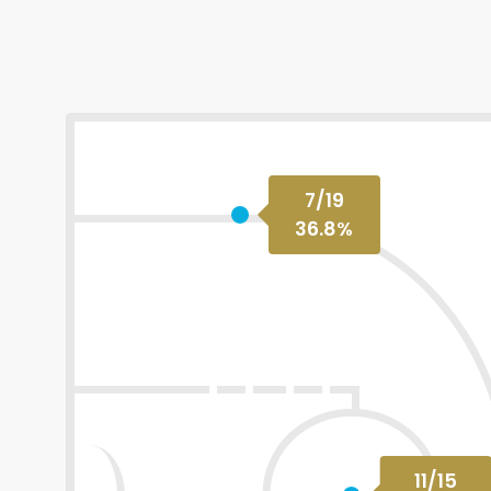
7
/
19
36.8
%
11
/
15