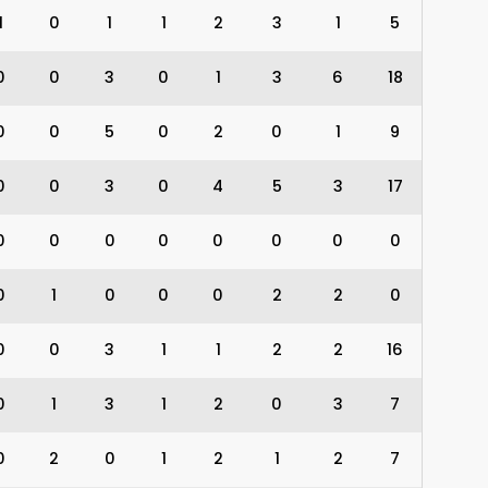
1
0
1
1
2
3
1
5
0
0
3
0
1
3
6
18
0
0
5
0
2
0
1
9
0
0
3
0
4
5
3
17
0
0
0
0
0
0
0
0
0
1
0
0
0
2
2
0
0
0
3
1
1
2
2
16
0
1
3
1
2
0
3
7
0
2
0
1
2
1
2
7