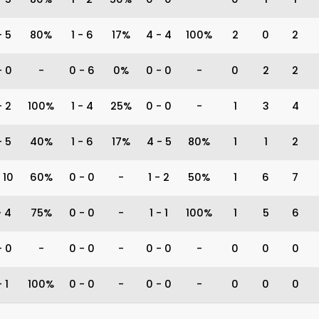
-
5
80%
1
-
6
17%
4
-
4
100%
2
0
2
-
0
-
0
-
6
0%
0
-
0
-
0
2
2
-
2
100%
1
-
4
25%
0
-
0
-
1
3
4
-
5
40%
1
-
6
17%
4
-
5
80%
1
1
2
10
60%
0
-
0
-
1
-
2
50%
1
6
7
-
4
75%
0
-
0
-
1
-
1
100%
1
5
6
-
0
-
0
-
0
-
0
-
0
-
0
0
0
-
1
100%
0
-
0
-
0
-
0
-
0
0
0