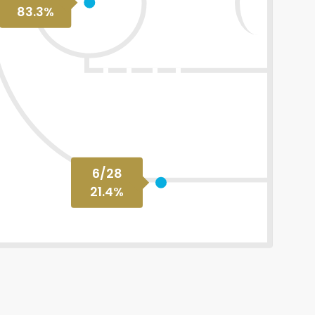
83.3
%
6
/
28
21.4
%