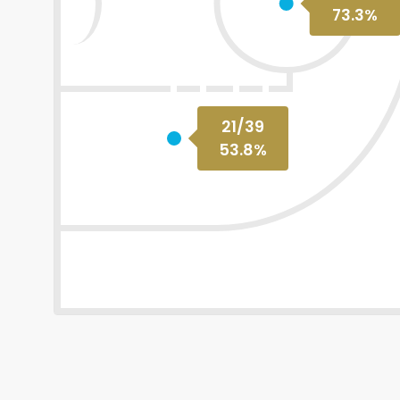
73.3
%
21
/
39
53.8
%