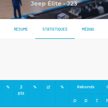
Jeep Élite
-
J23
RÉSUME
STATISTIQUES
MÉDIAS
%
3
%
LF
%
Rebonds
pts
O
D
T