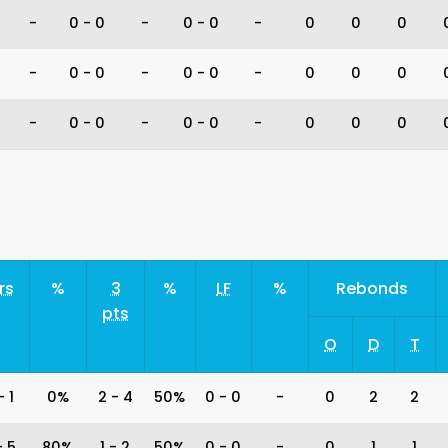
-
0
-
0
-
0
-
0
-
0
0
0
-
0
-
0
-
0
-
0
-
0
0
0
-
0
-
0
-
0
-
0
-
0
0
0
rs
%
3
%
LF
%
Rebonds
pts
O
D
T
-
1
0%
2
-
4
50%
0
-
0
-
0
2
2
-
5
80%
1
-
2
50%
0
-
0
-
0
1
1