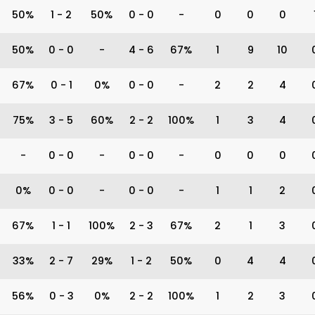
50%
1
-
2
50%
0
-
0
-
0
0
0
50%
0
-
0
-
4
-
6
67%
1
9
10
67%
0
-
1
0%
0
-
0
-
2
2
4
75%
3
-
5
60%
2
-
2
100%
1
3
4
-
0
-
0
-
0
-
0
-
0
0
0
0%
0
-
0
-
0
-
0
-
1
1
2
67%
1
-
1
100%
2
-
3
67%
2
1
3
33%
2
-
7
29%
1
-
2
50%
0
4
4
56%
0
-
3
0%
2
-
2
100%
1
2
3