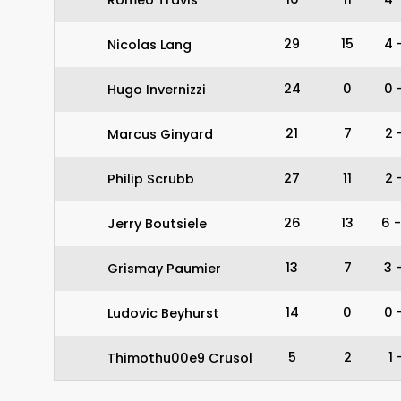
29
15
4
Nicolas Lang
24
0
0
Hugo Invernizzi
21
7
2
Marcus Ginyard
27
11
2
Philip Scrubb
26
13
6
-
Jerry Boutsiele
13
7
3
Grismay Paumier
14
0
0
Ludovic Beyhurst
5
2
1
Thimothu00e9 Crusol