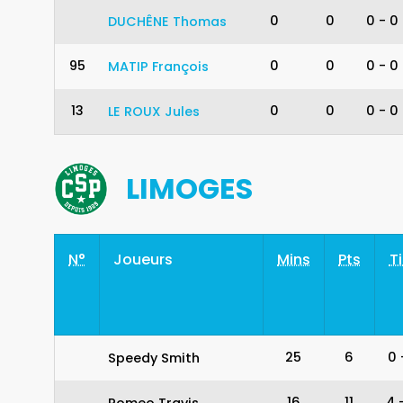
0
0
0
-
0
DUCHÊNE
Thomas
95
0
0
0
-
0
MATIP
François
13
0
0
0
-
0
LE ROUX
Jules
LIMOGES
N°
Joueurs
Mins
Pts
Ti
25
6
0
Speedy Smith
16
11
4
Romeo Travis