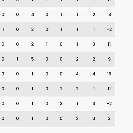
0
0
4
0
1
1
2
14
1
0
2
0
1
1
1
-2
0
0
2
1
0
1
0
11
0
1
5
0
0
2
2
9
3
0
1
0
0
4
4
19
0
0
1
0
2
2
1
11
0
0
1
0
3
1
3
-2
0
0
1
0
0
2
0
3