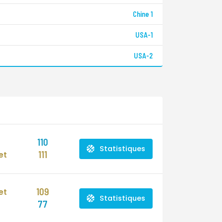
Chine 1
USA-1
USA-2
110
Statistiques
111
et
109
et
Statistiques
77