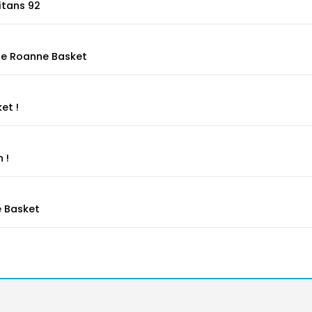
itans 92
rale Roanne Basket
et !
 !
e Basket