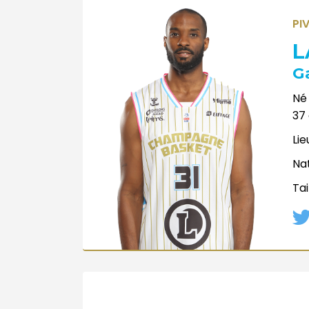
PI
L
G
Né 
37
Lie
Nat
Tai