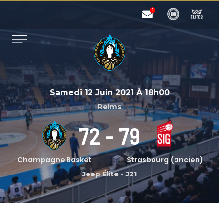
Samedi 12 Juin 2021
À
18h00
Reims
72
-
79
Champagne Basket
Strasbourg (ancien)
Jeep Élite
-
J21