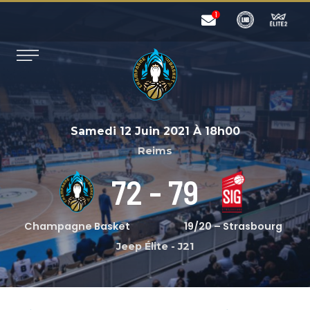
Samedi 12 Juin 2021
À
18h00
Reims
72
-
79
Champagne Basket
19/20 – Strasbourg
Jeep Élite
-
J21