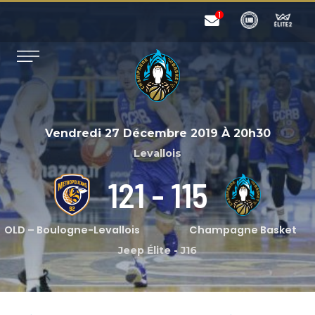
Vendredi 27 Décembre 2019
À
20h30
Levallois
121
-
115
OLD – Boulogne-Levallois
Champagne Basket
Jeep Élite
-
J16