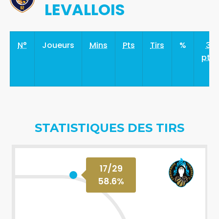
LEVALLOIS
N°
Joueurs
Mins
Pts
Tirs
%
3
pts
STATISTIQUES DES TIRS
17
/
29
58.6
%