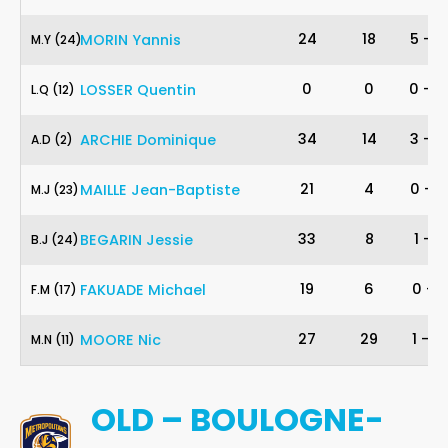
24
24
18
5
-
7
MORIN
Yannis
M
.
Y
(24)
12
0
0
0
-
0
LOSSER
Quentin
L
.
Q
(12)
2
34
14
3
-
6
ARCHIE
Dominique
A
.
D
(2)
23
21
4
0
-
2
MAILLE
Jean-Baptiste
M
.
J
(23)
24
33
8
1
-
1
BEGARIN
Jessie
B
.
J
(24)
17
19
6
0
-
1
FAKUADE
Michael
F
.
M
(17)
11
27
29
1
-
2
MOORE
Nic
M
.
N
(11)
OLD – BOULOGNE-