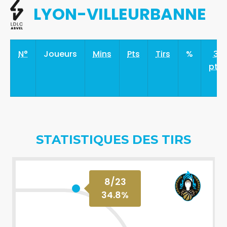
LYON-VILLEURBANNE
N°
Joueurs
Mins
Pts
Tirs
%
3
pts
STATISTIQUES DES TIRS
8
/
23
34.8
%