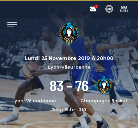
Lundi 25 Novembre 2019
À
20h00
Lyon-Vileurbanne
83
-
76
Lyon-Villeurbanne
Champagne Basket
Jeep Élite
-
J10