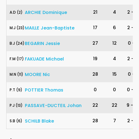
2
21
4
2
-
3
ARCHIE
Dominique
A
.
D
(2)
23
17
6
2
-
4
MAILLE
Jean-Baptiste
M
.
J
(23)
24
27
12
0
-
1
BEGARIN
Jessie
B
.
J
(24)
17
19
4
2
-
4
FAKUADE
Michael
F
.
M
(17)
11
28
15
0
-
1
MOORE
Nic
M
.
N
(11)
9
0
0
0
-
0
POTTIER
Thomas
P
.
T
(9)
13
22
22
9
-
13
PASSAVE-DUCTEIL
Johan
P
.
J
(13)
6
28
7
2
-
3
SCHILB
Blake
S
.
B
(6)