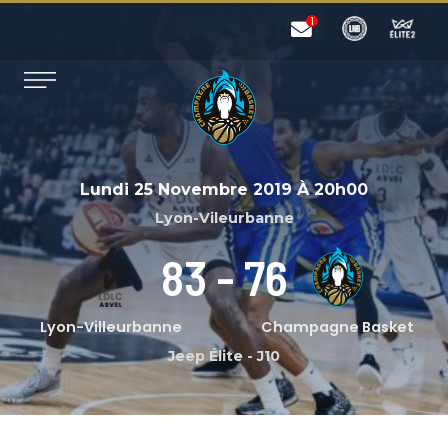
Lundi 25 Novembre 2019
À
20h00
Lyon-Vileurbanne
83
-
76
Lyon-Villeurbanne
Champagne Basket
Jeep Élite
-
J10