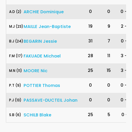
2
0
0
0
-
0
ARCHIE
Dominique
A
.
D
(2)
23
19
9
2
-
2
MAILLE
Jean-Baptiste
M
.
J
(23)
24
31
7
0
-
2
BEGARIN
Jessie
B
.
J
(24)
17
28
11
3
-
5
FAKUADE
Michael
F
.
M
(17)
11
25
15
3
-
4
MOORE
Nic
M
.
N
(11)
9
0
0
0
-
0
POTTIER
Thomas
P
.
T
(9)
13
0
0
0
-
0
PASSAVE-DUCTEIL
Johan
P
.
J
(13)
6
25
5
0
-
1
SCHILB
Blake
S
.
B
(6)