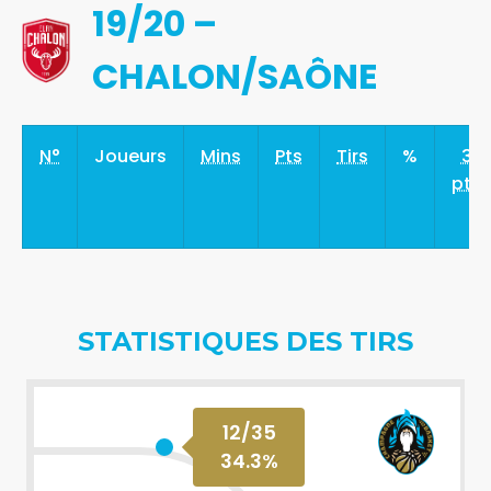
19/20 –
CHALON/SAÔNE
N°
Joueurs
Mins
Pts
Tirs
%
3
pts
STATISTIQUES DES TIRS
12
/
35
34.3
%