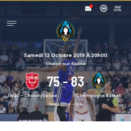
Samedi 12 Octobre 2019
À
20h00
Chalon sur Saône
75
-
83
19/20 – Chalon/Saône
Champagne Basket
Jeep Élite
-
J04