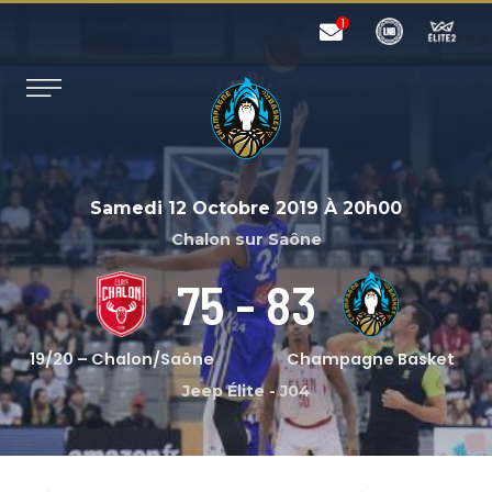
Samedi 12 Octobre 2019
À
20h00
Chalon sur Saône
75
-
83
19/20 – Chalon/Saône
Champagne Basket
Jeep Élite
-
J04