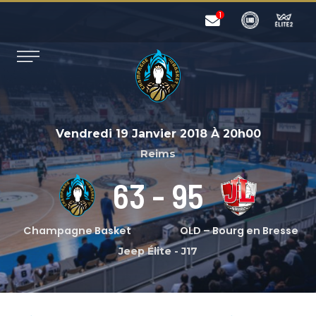
Vendredi 19 Janvier 2018
À
20h00
Reims
63
-
95
Champagne Basket
OLD – Bourg en Bresse
Jeep Élite
-
J17