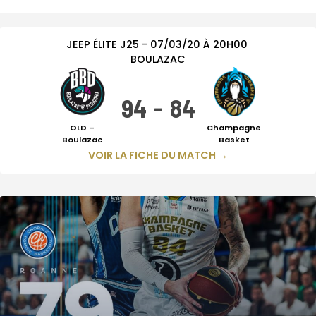
JEEP ÉLITE
J25
-
07/03/20
À
20H00
BOULAZAC
94
-
84
OLD –
Champagne
Boulazac
Basket
VOIR LA FICHE DU MATCH →