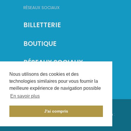
RÉSEAUX SOCIAUX
BILLETTERIE
BOUTIQUE
RÉSEAUX SOCIAUX
Nous utilisons des cookies et des
technologies similaires pour vous fournir la
meilleure expérience de navigation possible
En savoir plus
©
2026
Champagne Basket. Tous droits réservés.
J'ai compris
Conception :
CHAMPAGNE CRÉATION
- Réalisation :
AXESYS