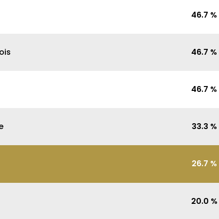
46.7
%
ois
46.7
%
46.7
%
e
33.3
%
26.7
%
20.0
%