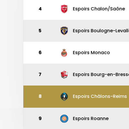
4
Espoirs Chalon/Saône
5
Espoirs Boulogne-Levall
6
Espoirs Monaco
7
Espoirs Bourg-en-Bress
8
Espoirs Châlons-Reims
9
Espoirs Roanne