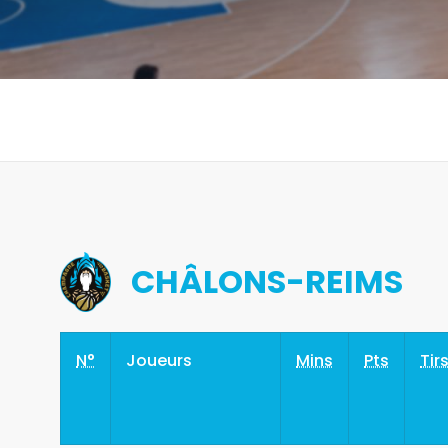
CHÂLONS-REIMS
N°
Joueurs
Mins
Pts
Tir