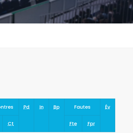
ntres
Pd
In
Bp
Fautes
Év
Ct
Fte
Fpr