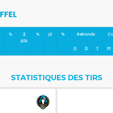
FFEL
s
%
3
%
LF
%
Rebonds
Co
pts
O
D
T
Pr
STATISTIQUES DES TIRS