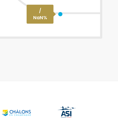
/
NaN
%