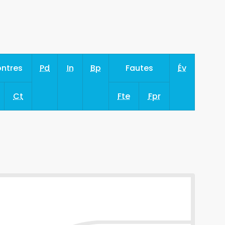
ntres
Pd
In
Bp
Fautes
Év
Ct
Fte
Fpr