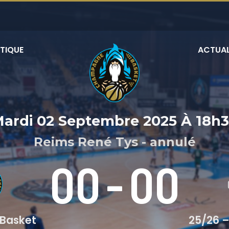
TIQUE
ACTUAL
ardi 02 Septembre 2025
À
18h
Reims René Tys - annulé
00
-
00
Basket
25/26 –