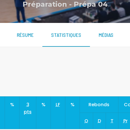
Préparation
-
Prépa 04
RÉSUME
STATISTIQUES
MÉDIAS
s
%
3
%
LF
%
Rebonds
Co
pts
O
D
T
Pr