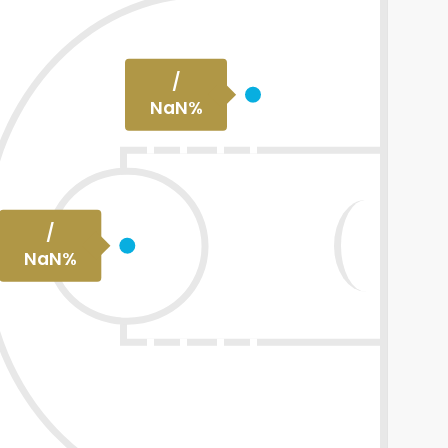
/
NaN
%
/
NaN
%