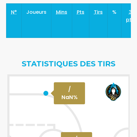
N°
Joueurs
Mins
Pts
Tirs
%
3
pts
STATISTIQUES DES TIRS
/
NaN
%