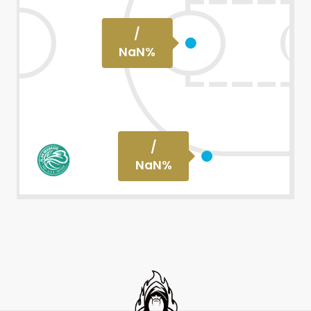
/
NaN
%
/
NaN
%