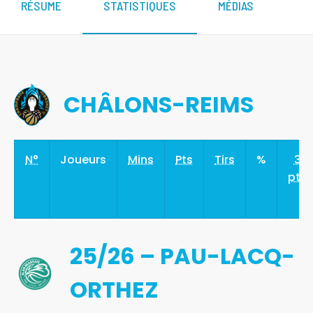
RÉSUME
STATISTIQUES
MÉDIAS
CHÂLONS-REIMS
N°
Joueurs
Mins
Pts
Tirs
%
3
pts
25/26 – PAU-LACQ-
ORTHEZ