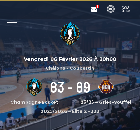
Vendredi 06 Février 2026
À
20h00
Châlons - Coubertin
83
-
89
Champagne Basket
25/26 – Gries-Souffel
2025/2026 – Elite 2
-
J22