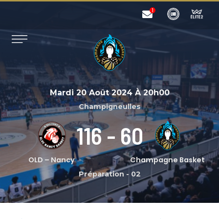
Mardi 20 Août 2024
À
20h00
Champigneulles
116
-
60
OLD – Nancy
Champagne Basket
Préparation
-
02