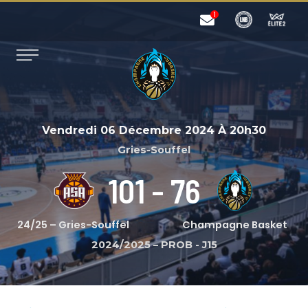
Vendredi 06 Décembre 2024
À
20h30
Gries-Souffel
101
-
76
24/25 – Gries-Souffel
Champagne Basket
2024/2025 – PROB
-
J15