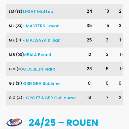
88
24
13
2
-
5
LEGAT
Mattéo
L
.
M
(88)
23
35
15
3
-
11
•
MASTERS
Javon
M
.
J
(23)
11
25
3
1
-
4
•
MALWAYA
Killian
M
.
K
(11)
00
12
3
1
-
3
MBALA
Benoit
M
.
B
(00)
13
28
5
1
-
4
GOSSELIN
Marc
G
.
M
(13)
31
0
0
0
-
0
GBIEGBA
Sublime
G
.
S
(31)
4
14
7
2
-
4
•
GROTZINGER
Guillaume
G
.
G
(4)
24/25 – ROUEN