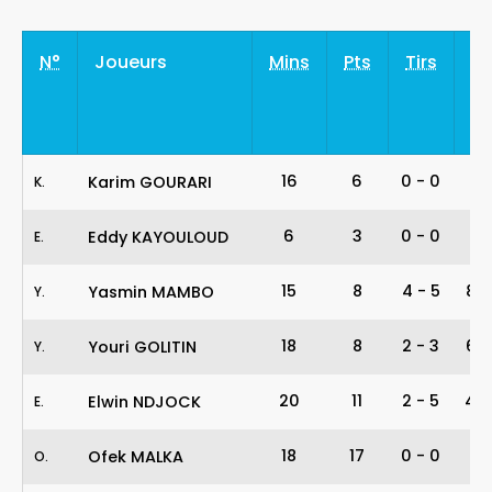
N°
Joueurs
Mins
Pts
Tirs
%
16
6
0
-
0
-
Karim GOURARI
K
.
6
3
0
-
0
-
Eddy KAYOULOUD
E
.
15
8
4
-
5
80
Yasmin MAMBO
Y
.
18
8
2
-
3
67
Youri GOLITIN
Y
.
20
11
2
-
5
40
Elwin NDJOCK
E
.
18
17
0
-
0
-
Ofek MALKA
O
.