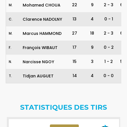
22
9
2
-
3
67
Mohamed CHOUA
M
.
13
4
0
-
1
0
Clarence NADOLNY
C
.
27
18
2
-
3
67
Marcus HAMMOND
M
.
17
9
0
-
2
0
François WIBAUT
F
.
15
3
1
-
2
50
Narcisse NGOY
N
.
14
4
0
-
0
-
Tidjan AUGUET
T
.
STATISTIQUES DES TIRS