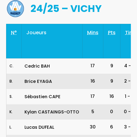
24/25 – VICHY
N°
Joueurs
Mins
Pts
Tirs
17
9
4
-
5
Cedric BAH
C
.
16
9
2
-
3
Brice EYAGA
B
.
17
16
1
-
2
Sébastien CAPE
S
.
5
0
0
-
0
Kylan CASTAINGS-OTTO
K
.
30
6
3
-
3
Lucas DUFEAL
L
.