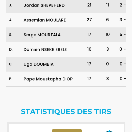
21
11
2
-
6
Jordan SHEPEHERD
J
.
27
6
3
-
5
Assemian MOULARE
A
.
17
10
5
-
9
Serge MOURTALA
S
.
16
3
0
-
0
Damien NSEKE EBELE
D
.
17
0
0
-
3
Ugo DOUMBIA
U
.
17
3
0
-
2
Pape Moustapha DIOP
P
.
STATISTIQUES DES TIRS