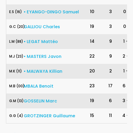
16
10
3
0
-
1
•
EYANGO-DINGO
Samuel
E
.
S
(16)
20
19
3
0
-
1
GALLIOU
Charles
G
.
C
(20)
88
14
9
1
-
2
•
LEGAT
Mattéo
L
.
M
(88)
23
22
9
2
-
2
•
MASTERS
Javon
M
.
J
(23)
11
20
2
1
-
4
•
MALWAYA
Killian
M
.
K
(11)
00
23
17
6
-
8
MBALA
Benoit
M
.
B
(00)
13
19
6
3
-
4
GOSSELIN
Marc
G
.
M
(13)
4
15
11
4
-
4
GROTZINGER
Guillaume
G
.
G
(4)