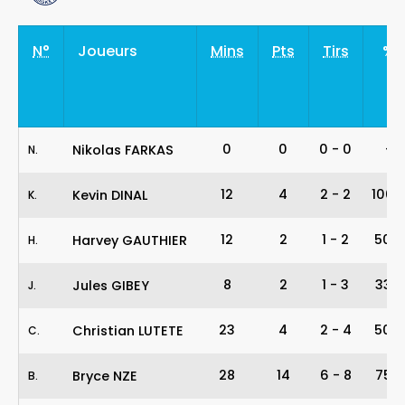
N°
Joueurs
Mins
Pts
Tirs
%
0
0
0
-
0
-
Nikolas FARKAS
N
.
12
4
2
-
2
100%
Kevin DINAL
K
.
12
2
1
-
2
50%
Harvey GAUTHIER
H
.
8
2
1
-
3
33%
Jules GIBEY
J
.
23
4
2
-
4
50%
Christian LUTETE
C
.
28
14
6
-
8
75%
Bryce NZE
B
.