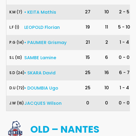
7
27
10
2
-
5
•
KEITA
Mathis
K
.
M
(7)
1
19
11
5
-
10
LEOPOLD
Florian
L
.
F
(1)
14
21
2
1
-
4
•
PAUMIER
Grismay
P
.
G
(14)
10
15
6
0
-
0
SAMBE
Lamine
S
.
L
(10)
24
25
16
6
-
7
•
SKARA
David
S
.
D
(24)
72
25
10
1
-
4
•
DOUMBIA
Ugo
D
.
U
(72)
16
0
0
0
-
0
JACQUES
Wilson
J
.
W
(16)
OLD – NANTES