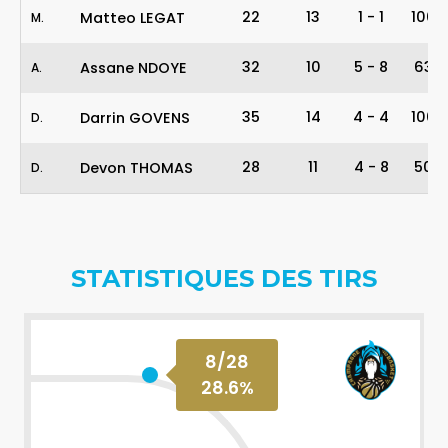
22
13
1
-
1
100%
Matteo LEGAT
M
.
32
10
5
-
8
63%
Assane NDOYE
A
.
35
14
4
-
4
100%
Darrin GOVENS
D
.
28
11
4
-
8
50%
Devon THOMAS
D
.
STATISTIQUES DES TIRS
8
/
28
28.6
%