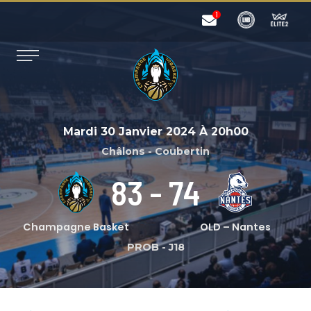
Mardi 30 Janvier 2024
À
20h00
Châlons - Coubertin
83
-
74
Champagne Basket
OLD – Nantes
PROB
-
J18