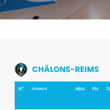
CHÂLONS-REIMS
N°
Joueurs
Mins
Pts
Ti