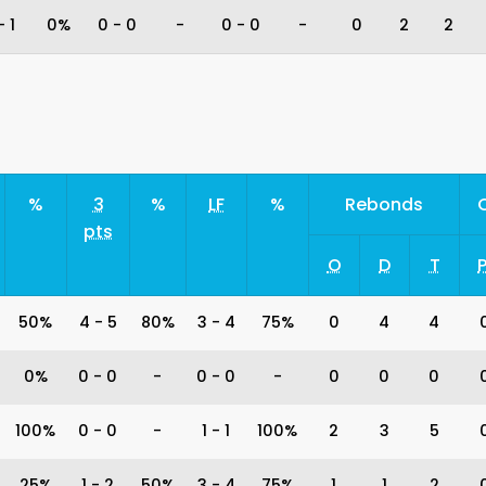
-
1
0%
0
-
0
-
0
-
0
-
0
2
2
%
3
%
LF
%
Rebonds
pts
O
D
T
P
50%
4
-
5
80%
3
-
4
75%
0
4
4
0%
0
-
0
-
0
-
0
-
0
0
0
100%
0
-
0
-
1
-
1
100%
2
3
5
25%
1
-
2
50%
3
-
4
75%
1
1
2