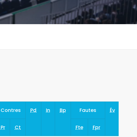
Contres
Pd
In
Bp
Fautes
Év
Pr
Ct
Fte
Fpr