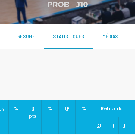
PROB
-
J10
RÉSUME
STATISTIQUES
MÉDIAS
rs
%
3
%
LF
%
Rebonds
pts
O
D
T