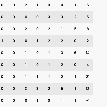
0
0
2
1
0
4
1
5
0
0
0
0
3
3
2
5
0
0
2
0
2
1
5
8
1
0
0
1
2
2
0
2
0
0
1
0
1
3
6
14
0
0
1
0
1
2
0
4
0
0
1
1
1
2
1
21
0
0
3
3
2
5
1
12
0
0
0
1
0
1
1
-1