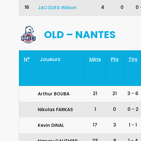
16
4
0
0
JACQUES
Wilson
OLD – NANTES
N°
Joueurs
Mins
Pts
Tirs
21
21
3
-
6
Arthur BOUBA
1
0
0
-
2
Nikolas FARKAS
17
3
1
-
1
Kevin DINAL
23
8
1
-
4
Harvey GAUTHIER