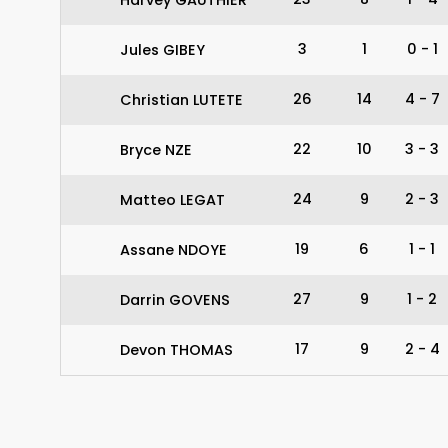
3
1
0
-
1
Jules GIBEY
26
14
4
-
7
Christian LUTETE
22
10
3
-
3
Bryce NZE
24
9
2
-
3
Matteo LEGAT
19
6
1
-
1
Assane NDOYE
27
9
1
-
2
Darrin GOVENS
17
9
2
-
4
Devon THOMAS