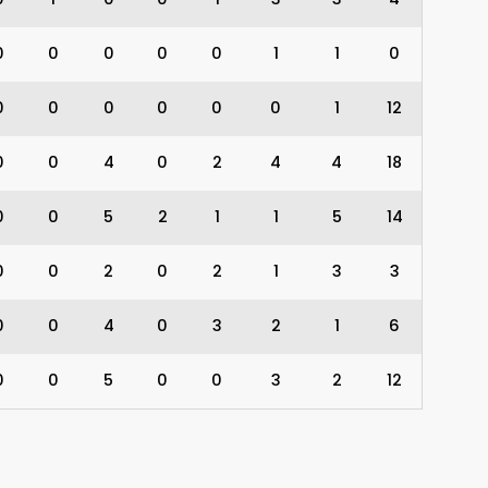
0
0
0
0
0
1
1
0
0
0
0
0
0
0
1
12
0
0
4
0
2
4
4
18
0
0
5
2
1
1
5
14
0
0
2
0
2
1
3
3
0
0
4
0
3
2
1
6
0
0
5
0
0
3
2
12