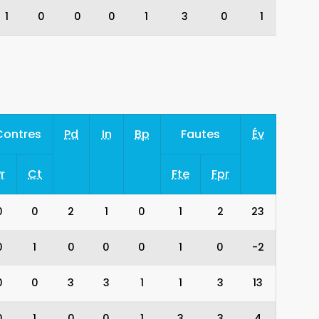
1
0
0
0
1
3
0
1
Contres
Pd
In
Bp
Fautes
Év
r
Ct
Fte
Fpr
0
0
2
1
0
1
2
23
0
1
0
0
0
1
0
-2
0
0
3
3
1
1
3
13
0
1
0
0
1
3
3
4