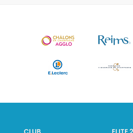
CLUB
ELITE 