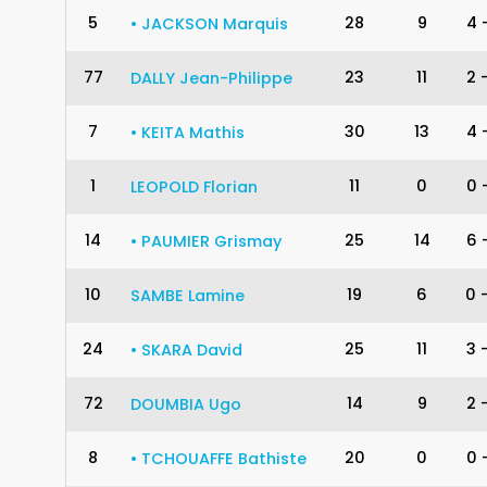
5
28
9
4
•
JACKSON
Marquis
77
23
11
2
DALLY
Jean-Philippe
7
30
13
4
•
KEITA
Mathis
1
11
0
0
LEOPOLD
Florian
14
25
14
6
•
PAUMIER
Grismay
10
19
6
0
SAMBE
Lamine
24
25
11
3
•
SKARA
David
72
14
9
2
DOUMBIA
Ugo
8
20
0
0
•
TCHOUAFFE
Bathiste