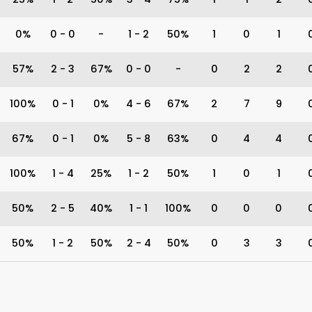
0%
0
-
0
-
1
-
2
50%
1
0
1
57%
2
-
3
67%
0
-
0
-
0
2
2
100%
0
-
1
0%
4
-
6
67%
2
7
9
67%
0
-
1
0%
5
-
8
63%
0
4
4
100%
1
-
4
25%
1
-
2
50%
1
0
1
50%
2
-
5
40%
1
-
1
100%
0
0
0
50%
1
-
2
50%
2
-
4
50%
0
3
3