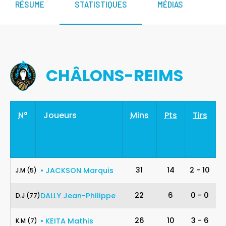
RÉSUME
STATISTIQUES
MÉDIAS
CHÂLONS-REIMS
N°
Joueurs
Mins
Pts
Tirs
5
31
14
2
-
10
•
JACKSON
Marquis
J
.
M
(5)
77
22
6
0
-
0
DALLY
Jean-Philippe
D
.
J
(77)
7
26
10
3
-
6
•
KEITA
Mathis
K
.
M
(7)