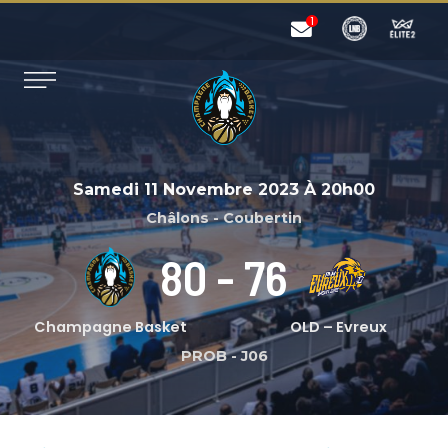
Samedi 11 Novembre 2023
À
20h00
Châlons - Coubertin
80
-
76
Champagne Basket
OLD – Evreux
PROB
-
J06