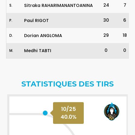
24
7
Sitraka RAHARIMANANTOANINA
S
.
30
6
Paul RIGOT
P
.
29
18
Dorian ANGLOMA
D
.
0
0
Medhi TABTI
M
.
STATISTIQUES DES TIRS
10
/
25
40.0
%