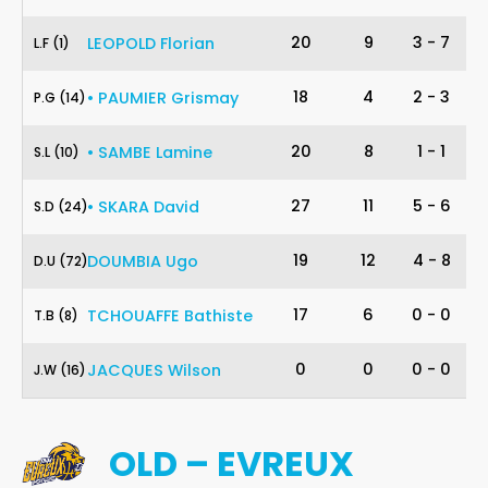
1
20
9
3
-
7
LEOPOLD
Florian
L
.
F
(1)
14
18
4
2
-
3
•
PAUMIER
Grismay
P
.
G
(14)
10
20
8
1
-
1
1
•
SAMBE
Lamine
S
.
L
(10)
24
27
11
5
-
6
•
SKARA
David
S
.
D
(24)
72
19
12
4
-
8
DOUMBIA
Ugo
D
.
U
(72)
8
17
6
0
-
0
TCHOUAFFE
Bathiste
T
.
B
(8)
16
0
0
0
-
0
JACQUES
Wilson
J
.
W
(16)
OLD – EVREUX