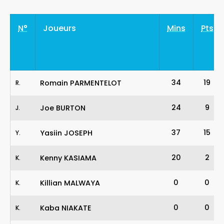
N°
Joueurs
Mins
Pts
34
19
Romain PARMENTELOT
R
.
24
9
Joe BURTON
J
.
37
15
Yasiin JOSEPH
Y
.
20
2
Kenny KASIAMA
K
.
0
0
Killian MALWAYA
K
.
0
0
Kaba NIAKATE
K
.