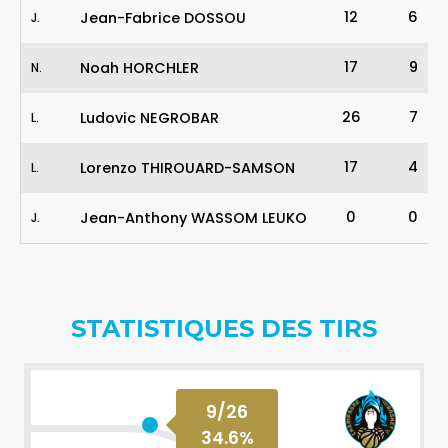
12
6
Jean-Fabrice DOSSOU
J
.
17
9
Noah HORCHLER
N
.
26
7
Ludovic NEGROBAR
L
.
17
4
Lorenzo THIROUARD-SAMSON
L
.
0
0
Jean-Anthony WASSOM LEUKO
J
.
STATISTIQUES DES TIRS
9
/
26
34.6
%