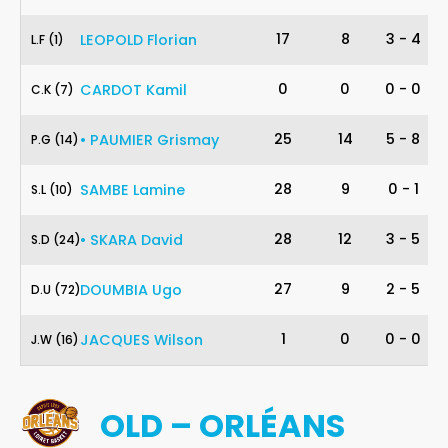
1
17
8
3
-
4
LEOPOLD
Florian
L
.
F
(1)
7
0
0
0
-
0
CARDOT
Kamil
C
.
K
(7)
14
25
14
5
-
8
•
PAUMIER
Grismay
P
.
G
(14)
10
28
9
0
-
1
SAMBE
Lamine
S
.
L
(10)
24
28
12
3
-
5
•
SKARA
David
S
.
D
(24)
72
27
9
2
-
5
DOUMBIA
Ugo
D
.
U
(72)
16
1
0
0
-
0
JACQUES
Wilson
J
.
W
(16)
OLD – ORLÉANS