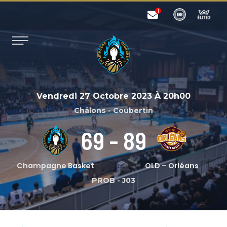
Vendredi 27 Octobre 2023
À
20h00
Châlons - Coubertin
69
-
89
Champagne Basket
OLD – Orléans
PROB
-
J03