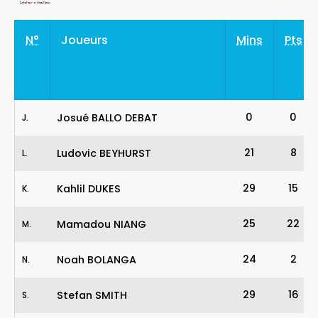
N°
Joueurs
Mins
Pts
0
0
Josué BALLO DEBAT
J
.
21
8
Ludovic BEYHURST
L
.
29
15
Kahlil DUKES
K
.
25
22
Mamadou NIANG
M
.
24
2
Noah BOLANGA
N
.
29
16
Stefan SMITH
S
.