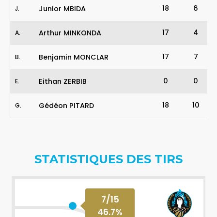
18
6
Junior MBIDA
J
.
17
4
Arthur MINKONDA
A
.
17
7
Benjamin MONCLAR
B
.
0
0
Eithan ZERBIB
E
.
18
10
Gédéon PITARD
G
.
STATISTIQUES DES TIRS
7
/
15
46.7
%