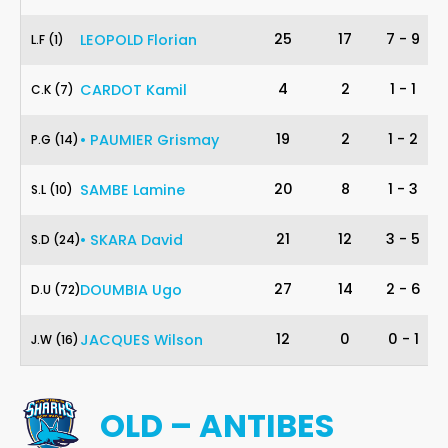
1
25
17
7
-
9
LEOPOLD
Florian
L
.
F
(1)
7
4
2
1
-
1
CARDOT
Kamil
C
.
K
(7)
14
19
2
1
-
2
•
PAUMIER
Grismay
P
.
G
(14)
10
20
8
1
-
3
SAMBE
Lamine
S
.
L
(10)
24
21
12
3
-
5
•
SKARA
David
S
.
D
(24)
72
27
14
2
-
6
DOUMBIA
Ugo
D
.
U
(72)
16
12
0
0
-
1
JACQUES
Wilson
J
.
W
(16)
OLD – ANTIBES