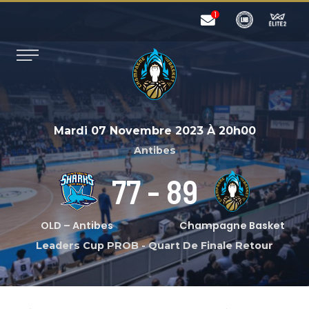
Mardi 07 Novembre 2023
À
20h00
Antibes
77
-
89
OLD – Antibes
Champagne Basket
Leaders Cup PROB
-
Quart De Finale Retour