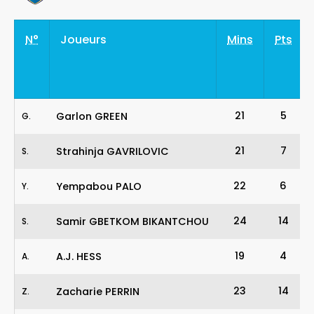
N°
Joueurs
Mins
Pts
21
5
Garlon GREEN
G
.
21
7
Strahinja GAVRILOVIC
S
.
22
6
Yempabou PALO
Y
.
24
14
Samir GBETKOM BIKANTCHOU
S
.
19
4
A.J. HESS
A
.
23
14
Zacharie PERRIN
Z
.