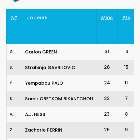
N°
Joueurs
Mins
Pts
31
13
Garlon GREEN
G
.
26
15
Strahinja GAVRILOVIC
S
.
24
11
Yempabou PALO
Y
.
22
7
Samir GBETKOM BIKANTCHOU
S
.
23
8
A.J. HESS
A
.
25
9
Zacharie PERRIN
Z
.