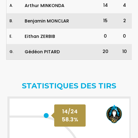
14
4
Arthur MINKONDA
A
.
15
2
Benjamin MONCLAR
B
.
0
0
Eithan ZERBIB
E
.
20
10
Gédéon PITARD
G
.
STATISTIQUES DES TIRS
14
/
24
58.3
%