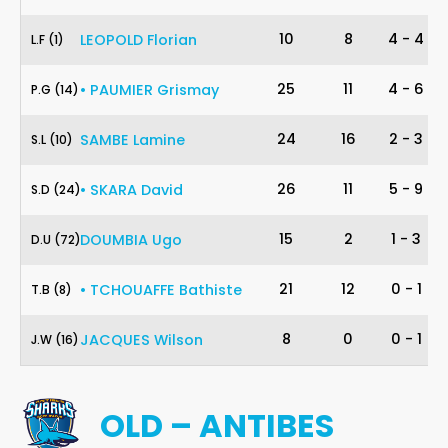
1
10
8
4
-
4
LEOPOLD
Florian
L
.
F
(1)
14
25
11
4
-
6
•
PAUMIER
Grismay
P
.
G
(14)
10
24
16
2
-
3
SAMBE
Lamine
S
.
L
(10)
24
26
11
5
-
9
•
SKARA
David
S
.
D
(24)
72
15
2
1
-
3
DOUMBIA
Ugo
D
.
U
(72)
8
21
12
0
-
1
•
TCHOUAFFE
Bathiste
T
.
B
(8)
16
8
0
0
-
1
JACQUES
Wilson
J
.
W
(16)
OLD – ANTIBES