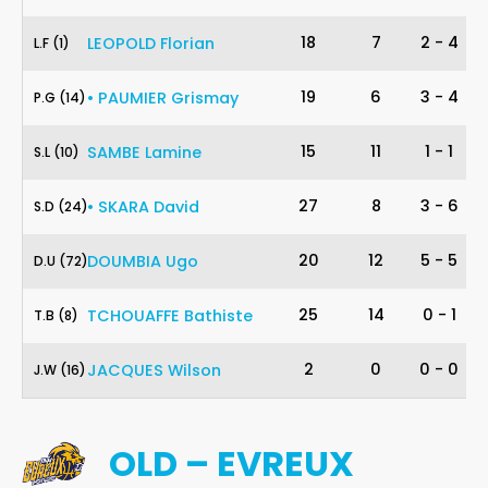
1
18
7
2
-
4
LEOPOLD
Florian
L
.
F
(1)
14
19
6
3
-
4
•
PAUMIER
Grismay
P
.
G
(14)
10
15
11
1
-
1
SAMBE
Lamine
S
.
L
(10)
24
27
8
3
-
6
•
SKARA
David
S
.
D
(24)
72
20
12
5
-
5
DOUMBIA
Ugo
D
.
U
(72)
8
25
14
0
-
1
TCHOUAFFE
Bathiste
T
.
B
(8)
16
2
0
0
-
0
JACQUES
Wilson
J
.
W
(16)
OLD – EVREUX