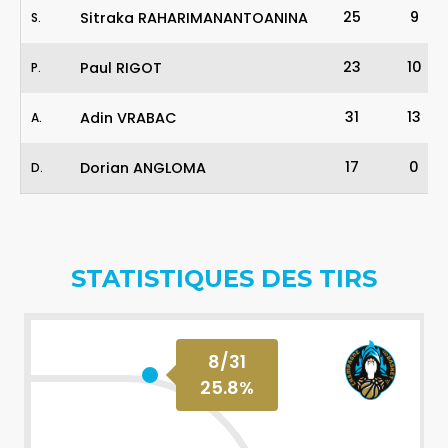
25
9
Sitraka RAHARIMANANTOANINA
S
.
23
10
Paul RIGOT
P
.
31
13
Adin VRABAC
A
.
17
0
Dorian ANGLOMA
D
.
STATISTIQUES DES TIRS
8
/
31
25.8
%