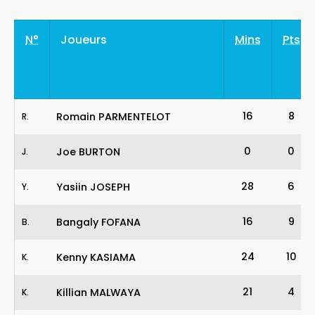
N°
Joueurs
Mins
Pts
16
8
Romain PARMENTELOT
R
.
0
0
Joe BURTON
J
.
28
6
Yasiin JOSEPH
Y
.
16
9
Bangaly FOFANA
B
.
24
10
Kenny KASIAMA
K
.
21
4
Killian MALWAYA
K
.