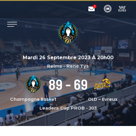
Mardi 26 Septembre 2023
À
20h00
Reims - René Tys
89
-
69
Champagne Basket
OLD – Evreux
Leaders Cup PROB
-
J03