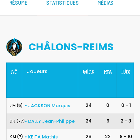
RÉSUME
STATISTIQUES
MÉDIAS
CHÂLONS-REIMS
N°
Joueurs
Mins
Pts
Tirs
5
24
0
0
-
1
•
JACKSON
Marquis
J
.
M
(5)
77
24
9
2
-
3
•
DALLY
Jean-Philippe
D
.
J
(77)
7
26
22
8
-
10
•
KEITA
Mathis
K
.
M
(7)