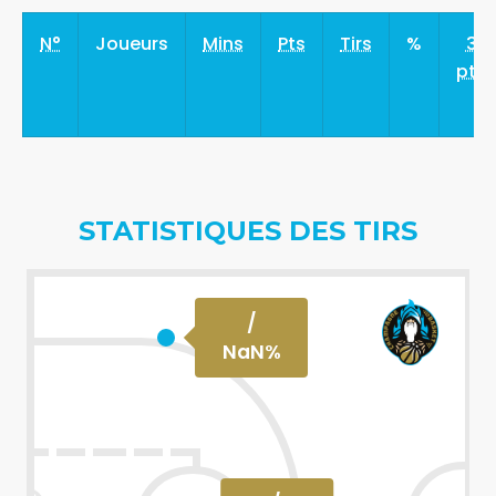
N°
Joueurs
Mins
Pts
Tirs
%
3
pts
STATISTIQUES DES TIRS
/
NaN
%