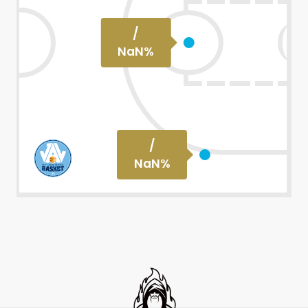
/
NaN
%
/
NaN
%