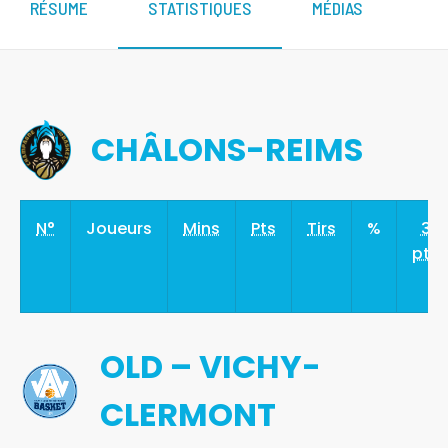
RÉSUME
STATISTIQUES
MÉDIAS
CHÂLONS-REIMS
N°
Joueurs
Mins
Pts
Tirs
%
3
pts
OLD – VICHY-
CLERMONT