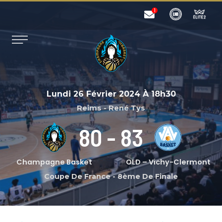
Lundi 26 Février 2024
À
18h30
Reims - René Tys
80
-
83
Champagne Basket
OLD – Vichy-Clermont
Coupe De France
-
8ème De Finale