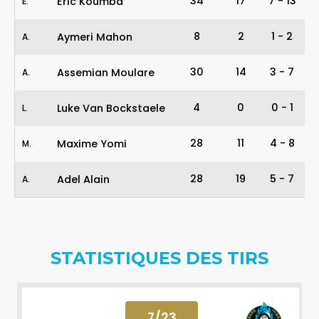
34
17
7
-
13
Eric Koumba
E
.
8
2
1
-
2
Aymeri Mahon
A
.
30
14
3
-
7
Assemian Moulare
A
.
4
0
0
-
1
Luke Van Bockstaele
L
.
28
11
4
-
8
Maxime Yomi
M
.
28
19
5
-
7
Adel Alain
A
.
STATISTIQUES DES TIRS
7
/
23