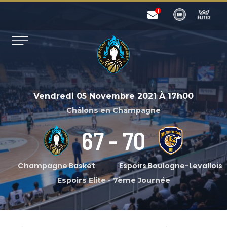
Vendredi 05 Novembre 2021
À
17h00
Châlons en Champagne
67
-
70
Champagne Basket
Espoirs Boulogne-Levallois
Espoirs Elite
-
7ème Journée