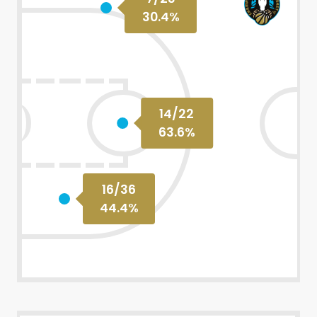
30.4
%
14
/
22
63.6
%
16
/
36
44.4
%