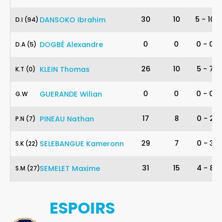
94
30
10
5
-
10
DANSOKO
Ibrahim
D
.
I
(94)
5
0
0
0
-
0
DOGBÉ
Alexandre
D
.
A
(5)
0
26
10
5
-
7
KLEIN
Thomas
K
.
T
(0)
0
0
0
-
0
GUERANDE
Wilian
G
.
W
7
17
8
0
-
2
PINEAU
Nathan
P
.
N
(7)
22
29
7
0
-
3
SELEBANGUE
Kameronn
S
.
K
(22)
27
31
15
4
-
8
SEMELET
Maxime
S
.
M
(27)
ESPOIRS