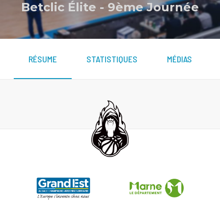
Betclic Élite
-
9ème Journée
RÉSUME
STATISTIQUES
MÉDIAS