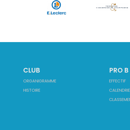
CLUB
PRO B
ORGANIGRAMME
EFFECTIF
HISTOIRE
CALENDRIE
CLASSEME