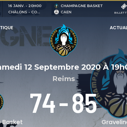
16 JANV.
-
20H00
CHAMPAGNE BASKET
CHÂLONS - COUBERTIN
CAEN
BILLETT
TIQUE
ACTUAL
amedi 12 Septembre 2020
À
19h
Reims
74
-
85
 Basket
Graveli