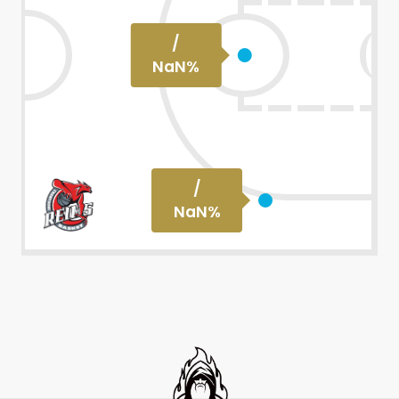
/
NaN
%
/
NaN
%