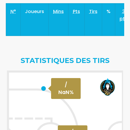
N°
Joueurs
Mins
Pts
Tirs
%
3
pts
STATISTIQUES DES TIRS
/
NaN
%