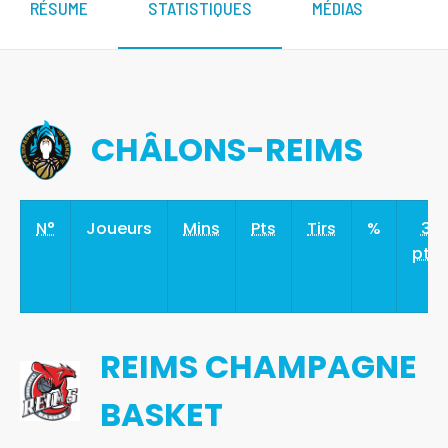
RÉSUME
STATISTIQUES
MÉDIAS
CHÂLONS-REIMS
N°
Joueurs
Mins
Pts
Tirs
%
3
pts
REIMS CHAMPAGNE
BASKET