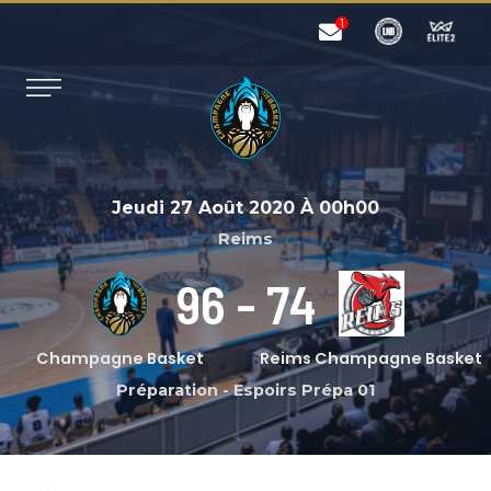
Jeudi 27 Août 2020
À
00h00
Reims
96
-
74
Champagne Basket
Reims Champagne Basket
Préparation
-
Espoirs Prépa 01