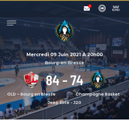
Mercredi 09 Juin 2021
À
20h00
Bourg-en-Bresse
84
-
74
OLD – Bourg en Bresse
Champagne Basket
Jeep Élite
-
J20