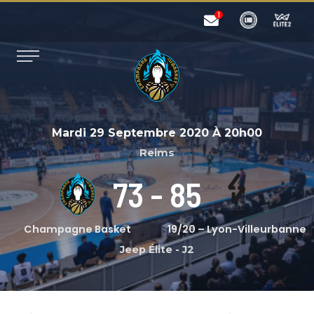
Mardi 29 Septembre 2020
À
20h00
Reims
73
-
85
Champagne Basket
19/20 – Lyon-Villeurbanne
Jeep Élite
-
J2