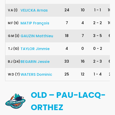
1
24
10
1
-
1
100
VELICKA
Arnas
V
.
A
(1)
9
7
4
2
-
2
100
MATIP
François
M
.
F
(9)
3
18
7
3
-
5
60
GAUZIN
Matthieu
G
.
M
(3)
10
4
0
0
-
2
0
TAYLOR
Jimmie
T
.
J
(10)
24
33
16
2
-
3
67
BEGARIN
Jessie
B
.
J
(24)
7
25
12
1
-
4
25
WATERS
Dominic
W
.
D
(7)
OLD – PAU-LACQ-
ORTHEZ