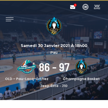
Samedi 30 Janvier 2021
À
18h00
Pau
86
-
97
OLD – Pau-Lacq-Orthez
Champagne Basket
Jeep Élite
-
J10