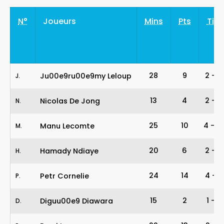
N°
Joueurs
Mins
Pts
Tirs
28
9
2
-
4
Ju00e9ru00e9my Leloup
J
.
13
4
2
-
4
Nicolas De Jong
N
.
25
10
4
-
10
Manu Lecomte
M
.
20
6
2
-
4
Hamady Ndiaye
H
.
24
14
4
-
7
Petr Cornelie
P
.
15
2
1
-
2
Diguu00e9 Diawara
D
.