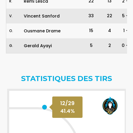
22
13
2
-
3
Remi Lesca
R
.
33
22
5
-
7
Vincent Sanford
V
.
15
4
1
-
1
Ousmane Drame
O
.
5
2
0
-
0
Gerald Ayayi
G
.
STATISTIQUES DES TIRS
12
/
29
41.4
%