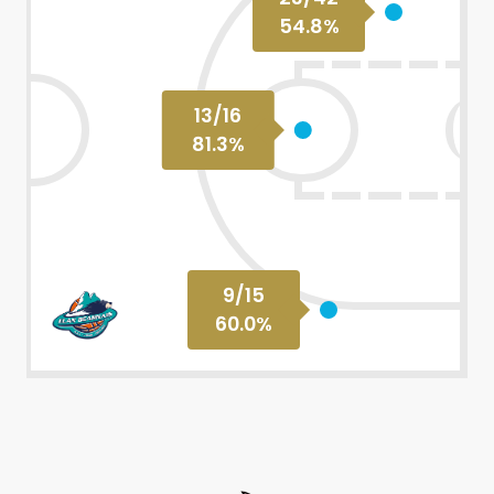
54.8
%
13
/
16
81.3
%
9
/
15
60.0
%