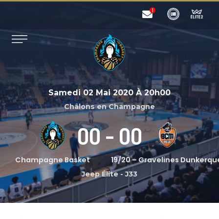
Samedi 02 Mai 2020
À
20h00
Châlons en Champagne
00
-
00
Champagne Basket
19/20 – Gravelines Dunkerqu
Jeep Élite
-
J33