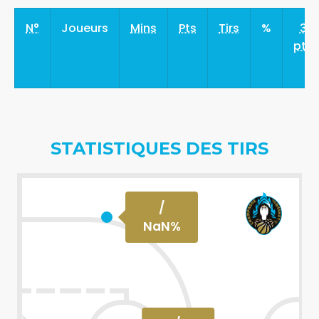
N°
Joueurs
Mins
Pts
Tirs
%
3
pts
STATISTIQUES DES TIRS
/
NaN
%