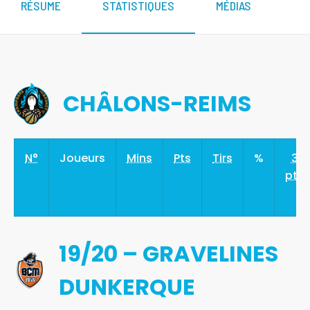
RÉSUME
STATISTIQUES
MÉDIAS
CHÂLONS-REIMS
N°
Joueurs
Mins
Pts
Tirs
%
3
pts
19/20 – GRAVELINES
DUNKERQUE