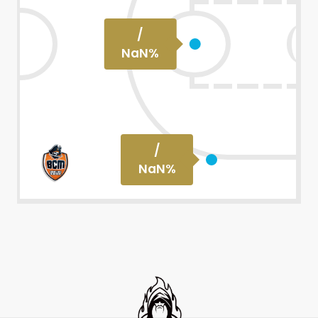
/
NaN
%
/
NaN
%